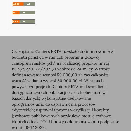
Czasopismo Cahiers ERTA uzyskało dofinansowanie z
budżetu państwa w ramach programu „Rozwój
czasopism naukowych”, na realizację projektu nr rej
RCN/SP/0222/2021/1 w okresie 24 m-cy. Wartość
dofinansowania wynosi 59 000,00 zł, zaś całkowita
wartość zadania wynosi 80 000,00 zł. W ramach
powyższego projektu Cahiers ERTA maksymalizuje
dostępność swoich publikacji oraz ich obecność w
bazach danych; wykorzystuje dedykowane
oprogramowanie do usprawnienia procesów
edytorskich; usprawnia proces weryfikacji i korekty
językowej publikowanych artykułów; stosuje cyfrowe
identyfikatory DOI. Umowę o dofinansowaniu podpisano
w dniu 19.12.2022.