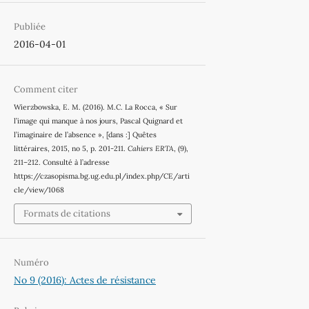
Publiée
2016-04-01
Comment citer
Wierzbowska, E. M. (2016). M.C. La Rocca, « Sur
l’image qui manque à nos jours, Pascal Quignard et
l’imaginaire de l’absence », [dans :] Quêtes
littéraires, 2015, no 5, p. 201-211.
Cahiers ERTA
, (9),
211–212. Consulté à l’adresse
https://czasopisma.bg.ug.edu.pl/index.php/CE/arti
cle/view/1068
Formats de citations
Numéro
No 9 (2016): Actes de résistance