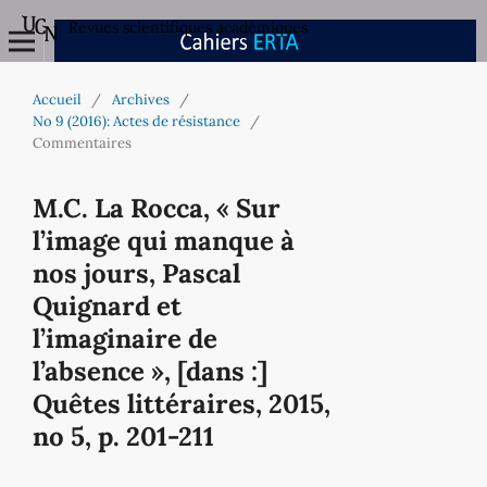
Revues scientifiques académiques
Accueil
/
Archives
/
No 9 (2016): Actes de résistance
/
Commentaires
M.C. La Rocca, « Sur
l’image qui manque à
nos jours, Pascal
Quignard et
l’imaginaire de
l’absence », [dans :]
Quêtes littéraires, 2015,
no 5, p. 201-211