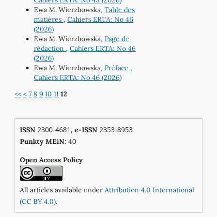
Cahiers ERTA: No 45 (2026)
Ewa M. Wierzbowska,
Table des
matières
,
Cahiers ERTA: No 46
(2026)
Ewa M. Wierzbowska,
Page de
rédaction
,
Cahiers ERTA: No 46
(2026)
Ewa M. Wierzbowska,
Préface
,
Cahiers ERTA: No 46 (2026)
<<
<
7
8
9
10
11
12
2300-4681,
2353-8953
ISSN
e-ISSN
0
Punkty MEiN:
4
Open Access Policy
All articles available under
Attribution 4.0 International
(CC BY 4.0)
.