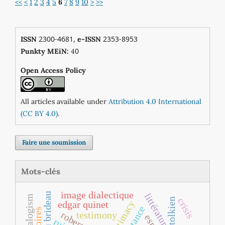
<<
<
1
2
3
4
5
6
7
8
9
10
>
>>
2300-4681,
2353-8953
ISSN
e-ISSN
0
Punkty MEiN:
4
Open Access Policy
All articles available under
Attribution 4.0 International
(CC BY 4.0)
.
Faire une soumission
Mots-clés
image dialectique
dialogism
crisis
tolkien
intimacy
edgar quinet
testimony