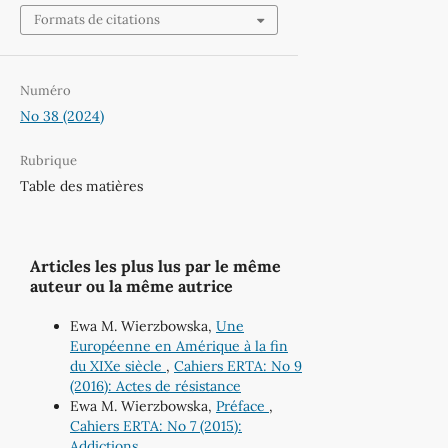
Formats de citations
Numéro
No 38 (2024)
Rubrique
Table des matières
Articles les plus lus par le même
auteur ou la même autrice
Ewa M. Wierzbowska,
Une
Européenne en Amérique à la fin
du XIXe siècle
,
Cahiers ERTA: No 9
(2016): Actes de résistance
Ewa M. Wierzbowska,
Préface
,
Cahiers ERTA: No 7 (2015):
Addictions