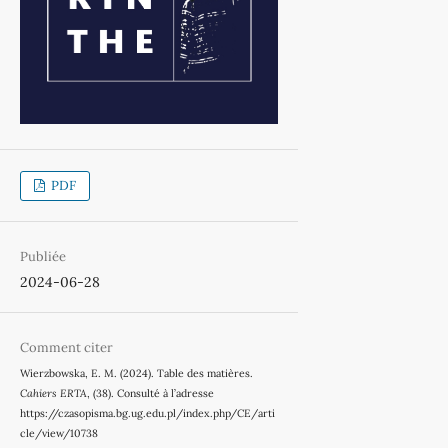
PDF
Publiée
2024-06-28
Comment citer
Wierzbowska, E. M. (2024). Table des matières.
Cahiers ERTA
, (38). Consulté à l’adresse
https://czasopisma.bg.ug.edu.pl/index.php/CE/arti
cle/view/10738