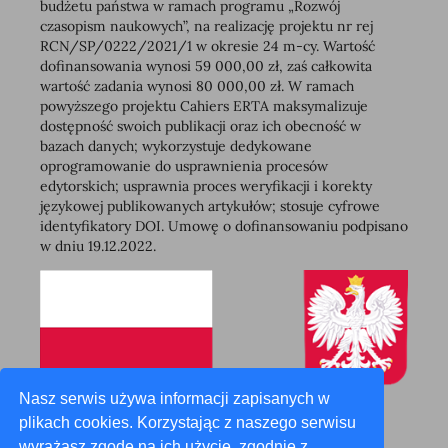
budżetu państwa w ramach programu „Rozwój
czasopism naukowych”, na realizację projektu nr rej
RCN/SP/0222/2021/1 w okresie 24 m-cy. Wartość
dofinansowania wynosi 59 000,00 zł, zaś całkowita
wartość zadania wynosi 80 000,00 zł. W ramach
powyższego projektu Cahiers ERTA maksymalizuje
dostępność swoich publikacji oraz ich obecność w
bazach danych; wykorzystuje dedykowane
oprogramowanie do usprawnienia procesów
edytorskich; usprawnia proces weryfikacji i korekty
językowej publikowanych artykułów; stosuje cyfrowe
identyfikatory DOI. Umowę o dofinansowaniu podpisano
w dniu 19.12.2022.
Nasz serwis używa informacji zapisanych w
plikach cookies. Korzystając z naszego serwisu
wyrażasz zgodę na ich użycie, zgodnie z