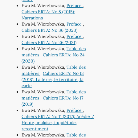
Ewa M. Wierzbowska,
Préface
,
Cahiers ERTA: No 8 (2015):
Narrations
Ewa M. Wierzbowska,
Préface
,
Cahiers ERTA: No 36 (2023)
Ewa M. Wierzbowska,
Préface
,
Cahiers ERTA: No 26 (2021)
Ewa M. Wierzbowska,
Table des
matières
,
Cahiers ERTA: No 24
(2020)
Ewa M. Wierzbowska,
Table des
matières
,
Cahiers ERTA: No 13
(2018): La terre, le territoire, la
carte
Ewa M. Wierzbowska,
Table des
matières
,
Cahiers ERTA: No 17
(2019)
Ewa M. Wierzbowska,
Préface
,
Cahiers ERTA: No 11 (2017): Acédie /
Honte, malaise, inquiétude,
ressentiment
Ewa M. Wierzbowska,
Table des