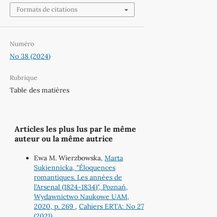
Formats de citations
Numéro
No 38 (2024)
Rubrique
Table des matières
Articles les plus lus par le même
auteur ou la même autrice
Ewa M. Wierzbowska,
Marta
Sukiennicka, "Éloquences
romantiques. Les années de
l’Arsenal (1824-1834)", Poznań,
Wydawnictwo Naukowe UAM,
2020, p. 269
,
Cahiers ERTA: No 27
(2021)