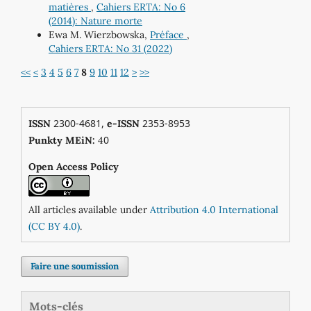
matières
,
Cahiers ERTA: No 6
(2014): Nature morte
Ewa M. Wierzbowska,
Préface
,
Cahiers ERTA: No 31 (2022)
<<
<
3
4
5
6
7
8
9
10
11
12
>
>>
2300-4681,
2353-8953
ISSN
e-ISSN
0
Punkty MEiN:
4
Open Access Policy
All articles available under
Attribution 4.0 International
(CC BY 4.0)
.
Faire une soumission
Mots-clés