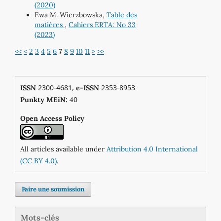
(2020)
Ewa M. Wierzbowska,
Table des
matières
,
Cahiers ERTA: No 33
(2023)
<<
<
2
3
4
5
6
7
8
9
10
11
>
>>
2300-4681,
2353-8953
ISSN
e-ISSN
0
Punkty MEiN:
4
Open Access Policy
All articles available under
Attribution 4.0 International
(CC BY 4.0)
.
Faire une soumission
Mots-clés