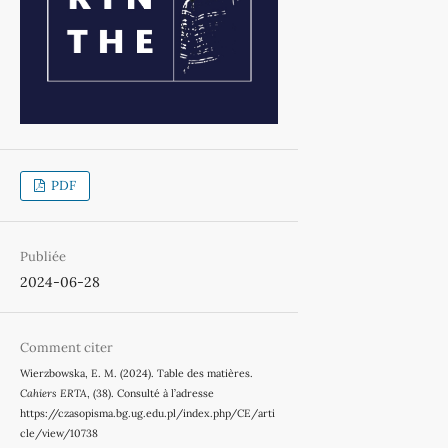
PDF
Publiée
2024-06-28
Comment citer
Wierzbowska, E. M. (2024). Table des matières.
Cahiers ERTA
, (38). Consulté à l’adresse
https://czasopisma.bg.ug.edu.pl/index.php/CE/arti
cle/view/10738