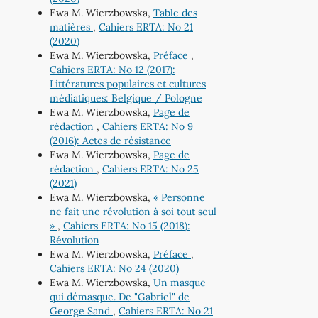
Ewa M. Wierzbowska,
Table des
matières
,
Cahiers ERTA: No 21
(2020)
Ewa M. Wierzbowska,
Préface
,
Cahiers ERTA: No 12 (2017):
Littératures populaires et cultures
médiatiques: Belgique / Pologne
Ewa M. Wierzbowska,
Page de
rédaction
,
Cahiers ERTA: No 9
(2016): Actes de résistance
Ewa M. Wierzbowska,
Page de
rédaction
,
Cahiers ERTA: No 25
(2021)
Ewa M. Wierzbowska,
« Personne
ne fait une révolution à soi tout seul
»
,
Cahiers ERTA: No 15 (2018):
Révolution
Ewa M. Wierzbowska,
Préface
,
Cahiers ERTA: No 24 (2020)
Ewa M. Wierzbowska,
Un masque
qui démasque. De "Gabriel" de
George Sand
,
Cahiers ERTA: No 21