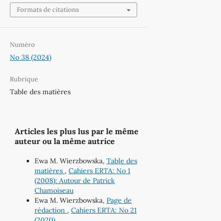
Formats de citations
Numéro
No 38 (2024)
Rubrique
Table des matières
Articles les plus lus par le même
auteur ou la même autrice
Ewa M. Wierzbowska,
Table des
matières
,
Cahiers ERTA: No 1
(2008): Autour de Patrick
Chamoiseau
Ewa M. Wierzbowska,
Page de
rédaction
,
Cahiers ERTA: No 21
(2020)