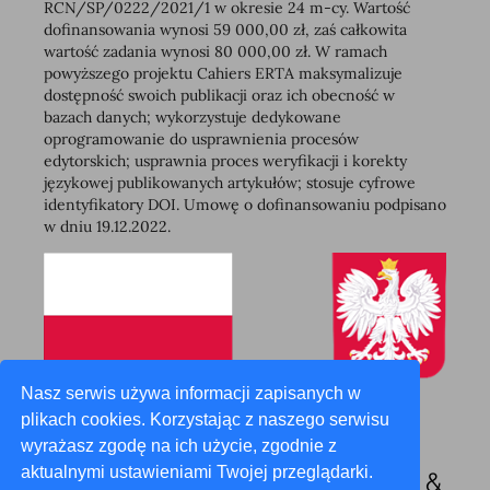
RCN/SP/0222/2021/1 w okresie 24 m-cy. Wartość
dofinansowania wynosi 59 000,00 zł, zaś całkowita
wartość zadania wynosi 80 000,00 zł. W ramach
powyższego projektu Cahiers ERTA maksymalizuje
dostępność swoich publikacji oraz ich obecność w
bazach danych; wykorzystuje dedykowane
oprogramowanie do usprawnienia procesów
edytorskich; usprawnia proces weryfikacji i korekty
językowej publikowanych artykułów; stosuje cyfrowe
identyfikatory DOI. Umowę o dofinansowaniu podpisano
w dniu 19.12.2022.
Nasz serwis używa informacji zapisanych w
plikach cookies. Korzystając z naszego serwisu
wyrażasz zgodę na ich użycie, zgodnie z
aktualnymi ustawieniami Twojej przeglądarki.