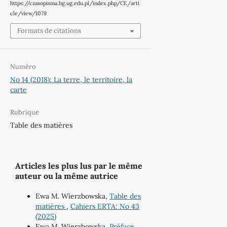
https://czasopisma.bg.ug.edu.pl/index.php/CE/arti
cle/view/1079
Formats de citations
Numéro
No 14 (2018): La terre, le territoire, la
carte
Rubrique
Table des matières
Articles les plus lus par le même
auteur ou la même autrice
Ewa M. Wierzbowska,
Table des
matières
,
Cahiers ERTA: No 43
(2025)
Ewa M. Wierzbowska,
Préface
,