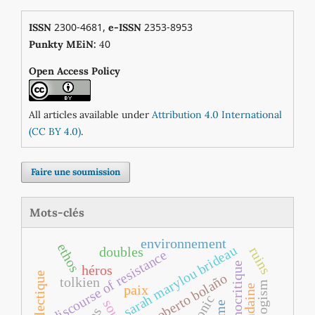
2300-4681,
2353-8953
ISSN
e-ISSN
0
Punkty MEiN:
4
Open Access Policy
All articles available under
Attribution 4.0 International
(CC BY 4.0)
.
Faire une soumission
Mots-clés
environnement
ethos
sarah marylou brideau
ruins
doubles
discourse of resistance
mythocritique
héros
roberto bolaño
tolkien
dialogism
paix
chronic
souci