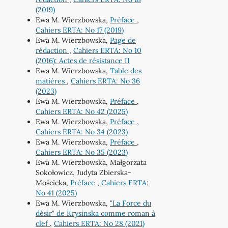
(2019)
Ewa M. Wierzbowska,
Préface
,
Cahiers ERTA: No 17 (2019)
Ewa M. Wierzbowska,
Page de
rédaction
,
Cahiers ERTA: No 10
(2016): Actes de résistance II
Ewa M. Wierzbowska,
Table des
matières
,
Cahiers ERTA: No 36
(2023)
Ewa M. Wierzbowska,
Préface
,
Cahiers ERTA: No 42 (2025)
Ewa M. Wierzbowska,
Préface
,
Cahiers ERTA: No 34 (2023)
Ewa M. Wierzbowska,
Préface
,
Cahiers ERTA: No 35 (2023)
Ewa M. Wierzbowska, Małgorzata
Sokołowicz, Judyta Zbierska-
Mościcka,
Préface
,
Cahiers ERTA:
No 41 (2025)
Ewa M. Wierzbowska,
"La Force du
désir" de Krysinska comme roman à
clef
,
Cahiers ERTA: No 28 (2021)