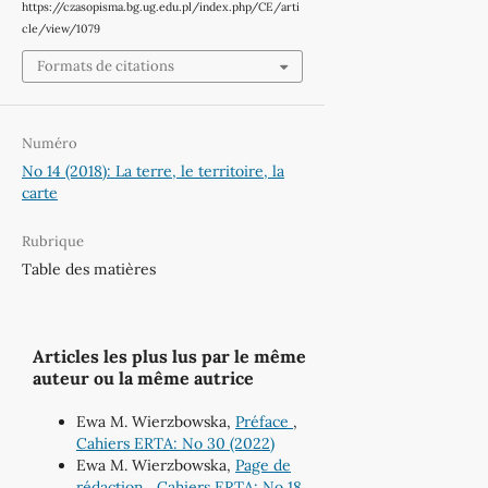
https://czasopisma.bg.ug.edu.pl/index.php/CE/arti
cle/view/1079
Formats de citations
Numéro
No 14 (2018): La terre, le territoire, la
carte
Rubrique
Table des matières
Articles les plus lus par le même
auteur ou la même autrice
Ewa M. Wierzbowska,
Préface
,
Cahiers ERTA: No 30 (2022)
Ewa M. Wierzbowska,
Page de
rédaction
,
Cahiers ERTA: No 18