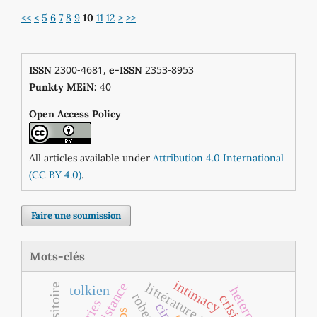
<<
<
5
6
7
8
9
10
11
12
>
>>
2300-4681,
2353-8953
ISSN
e-ISSN
0
Punkty MEiN:
4
Open Access Policy
All articles available under
Attribution 4.0 International
(CC BY 4.0)
.
Faire une soumission
Mots-clés
intimacy
littérature acadienne
tolkien
heterotopia
crisis