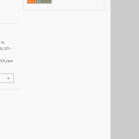
 la
(6), 227–
/CE/arti