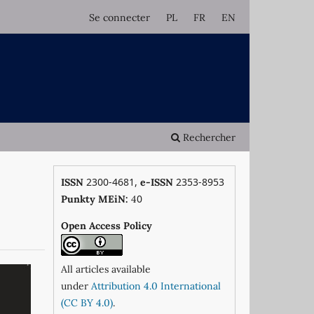
Se connecter
PL
FR
EN
Rechercher
2300-4681,
2353-8953
ISSN
e-ISSN
0
Punkty MEiN:
4
Open Access Policy
All articles available
under
Attribution 4.0 International
(CC BY 4.0)
.