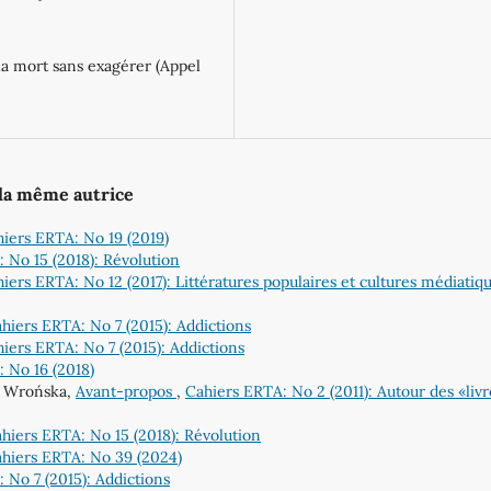
la mort sans exagérer (Appel
 la même autrice
iers ERTA: No 19 (2019)
 No 15 (2018): Révolution
iers ERTA: No 12 (2017): Littératures populaires et cultures médiatiqu
hiers ERTA: No 7 (2015): Addictions
iers ERTA: No 7 (2015): Addictions
 No 16 (2018)
a Wrońska,
Avant-propos
,
Cahiers ERTA: No 2 (2011): Autour des «livr
hiers ERTA: No 15 (2018): Révolution
hiers ERTA: No 39 (2024)
 No 7 (2015): Addictions