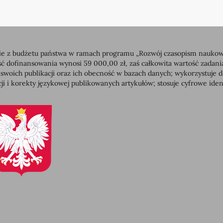
 z budżetu państwa w ramach programu „Rozwój czasopism naukowych”
dofinansowania wynosi 59 000,00 zł, zaś całkowita wartość zadan
 swoich publikacji oraz ich obecność w bazach danych; wykorzystuj
ji i korekty językowej publikowanych artykułów; stosuje cyfrowe id