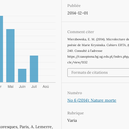
Publiée
2014-12-01
Comment citer
Wierzbowska, E. M. (2014). Microlecture de
poésie de Marie Krysinska.
Cahiers ERTA
, 
240. Consulté à l’adresse
https://czasopisma.bg.ug.edu.pl/index.php
cle/view/1132
Formats de citations
Numéro
No 6 (2014): Nature morte
Rubrique
Varia
toresques, Paris, A. Lemerre,