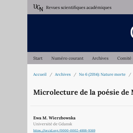
Revues scientifiques académiques
Start
Numéro courant
Archives
Comité 
Accueil
/
Archives
/
No 6 (2014): Nature morte
/
Microlecture de la poésie de
Ewa M. Wierzbowska
Université de Gdansk
https://orcid.org/0000-0002-4888-9369