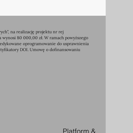
, na realizację projektu nr rej
ia wynosi 80 000,00 zł. W ramach powyższego
e dedykowane oprogramowanie do usprawnienia
entyfikatory DOI. Umowę o dofinansowaniu