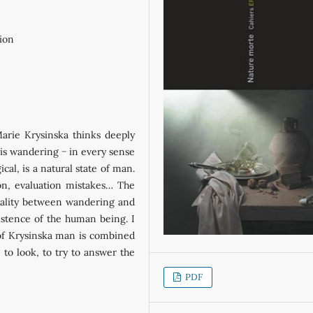
ion
Marie Krysinska thinks deeply
is wandering − in every sense
al, is a natural state of man.
on, evaluation mistakes… The
uality between wandering and
istence of the human being. I
of Krysinska man is combined
to look, to try to answer the
PDF