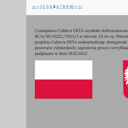
<<
<
1
2
3
4
5
6
7
8
9
10
>
>>
Czasopismo Cahiers ERTA uzyskało dofinansowanie
RCN/SP/0222/2021/1 w okresie 24 m-cy. Wartość 
projektu Cahiers ERTA maksymalizuje dostępność
procesów edytorskich; usprawnia proces weryfikac
podpisano w dniu 19.12.2022.