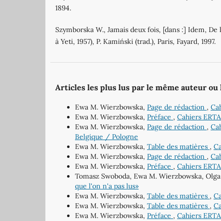
1894.
Szymborska W., Jamais deux fois, [dans :] Idem, De 
à Yeti, 1957), P. Kamiński (trad.), Paris, Fayard, 1997.
Articles les plus lus par le même auteur ou
Ewa M. Wierzbowska,
Page de rédaction
,
Cah
Ewa M. Wierzbowska,
Préface
,
Cahiers ERTA:
Ewa M. Wierzbowska,
Page de rédaction
,
Cah
Belgique / Pologne
Ewa M. Wierzbowska,
Table des matières
,
Ca
Ewa M. Wierzbowska,
Page de rédaction
,
Cah
Ewa M. Wierzbowska,
Préface
,
Cahiers ERTA:
Tomasz Swoboda, Ewa M. Wierzbowska, Olg
que l'on n'a pas lus»
Ewa M. Wierzbowska,
Table des matières
,
Ca
Ewa M. Wierzbowska,
Table des matières
,
Ca
Ewa M. Wierzbowska,
Préface
,
Cahiers ERTA: