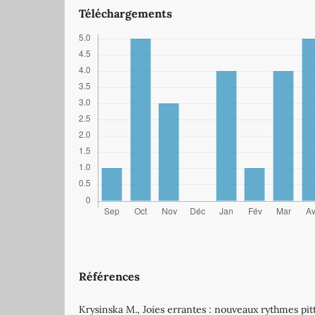
Téléchargements
Références
Krysinska M., Joies errantes : nouveaux rythmes pit