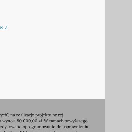
que /
, na realizację projektu nr rej
ia wynosi 80 000,00 zł. W ramach powyższego
e dedykowane oprogramowanie do usprawnienia