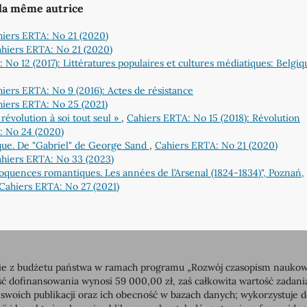
 la même autrice
iers ERTA: No 21 (2020)
hiers ERTA: No 21 (2020)
 No 12 (2017): Littératures populaires et cultures médiatiques: Belgi
iers ERTA: No 9 (2016): Actes de résistance
iers ERTA: No 25 (2021)
révolution à soi tout seul »
,
Cahiers ERTA: No 15 (2018): Révolution
: No 24 (2020)
ue. De "Gabriel" de George Sand
,
Cahiers ERTA: No 21 (2020)
hiers ERTA: No 33 (2023)
oquences romantiques. Les années de l’Arsenal (1824-1834)", Poznań,
Cahiers ERTA: No 27 (2021)
 z budżetu państwa w ramach programu „Rozwój czasopism naukowych”
dofinansowania wynosi 59 000,00 zł, zaś całkowita wartość zadan
 swoich publikacji oraz ich obecność w bazach danych; wykorzystuj