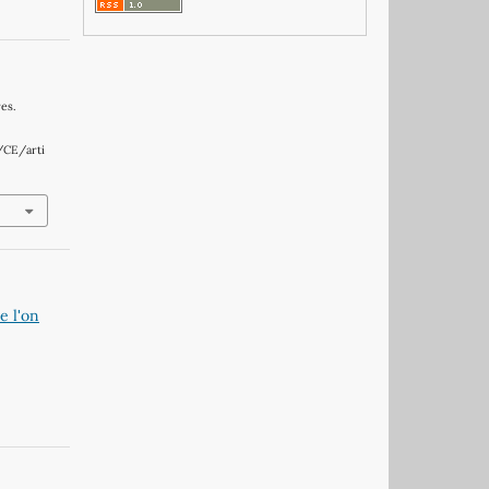
res.
/CE/arti
e l'on