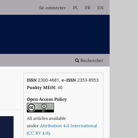
Se connecter
PL
FR
EN
Rechercher
2300-4681,
2353-8953
ISSN
e-ISSN
0
Punkty MEiN:
4
Open Access Policy
All articles available
under
Attribution 4.0 International
(CC BY 4.0)
.