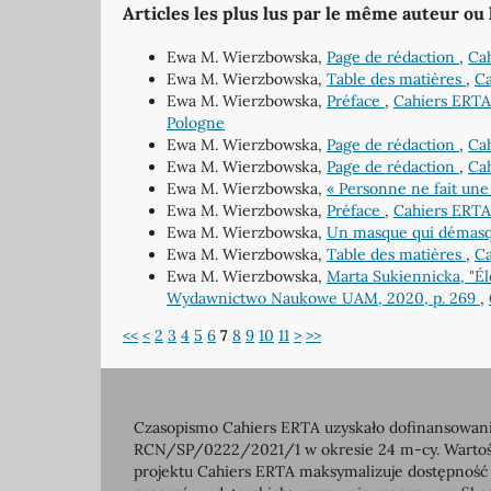
Articles les plus lus par le même auteur ou
Ewa M. Wierzbowska,
Page de rédaction
,
Cah
Ewa M. Wierzbowska,
Table des matières
,
Ca
Ewa M. Wierzbowska,
Préface
,
Cahiers ERTA:
Pologne
Ewa M. Wierzbowska,
Page de rédaction
,
Cah
Ewa M. Wierzbowska,
Page de rédaction
,
Cah
Ewa M. Wierzbowska,
« Personne ne fait une 
Ewa M. Wierzbowska,
Préface
,
Cahiers ERTA
Ewa M. Wierzbowska,
Un masque qui démasq
Ewa M. Wierzbowska,
Table des matières
,
Ca
Ewa M. Wierzbowska,
Marta Sukiennicka, "Él
Wydawnictwo Naukowe UAM, 2020, p. 269
,
<<
<
2
3
4
5
6
7
8
9
10
11
>
>>
Czasopismo Cahiers ERTA uzyskało dofinansowanie
RCN/SP/0222/2021/1 w okresie 24 m-cy. Wartość 
projektu Cahiers ERTA maksymalizuje dostępność