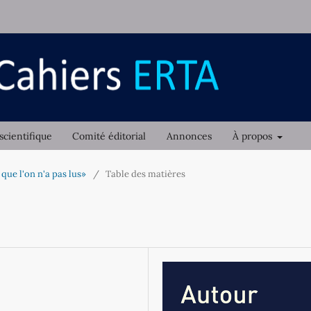
scientifique
Comité éditorial
Annonces
À propos
 que l'on n'a pas lus»
/
Table des matières