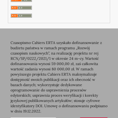
Czasopismo Cahiers ERTA uzyskało dofinansowanie z
budżetu państwa w ramach programu „Rozwój
czasopism naukowych”, na realizację projektu nr rej
RCN/SP/0222/2021/1 w okresie 24 m-cy. Wartość
dofinansowania wynosi 59 000,00 zł, zaś całkowita
wartość zadania wynosi 80 000,00 zł. W ramach
powyższego projektu Cahiers ERTA maksymalizuje
dostępność swoich publikacji oraz ich obecność w
bazach danych; wykorzystuje dedykowane
oprogramowanie do usprawnienia procesów
edytorskich; usprawnia proces weryfikacji i korekty
językowej publikowanych artykułów; stosuje cyfrowe
identyfikatory DOI. Umowę o dofinansowaniu podpisano
w dniu 19.12.2022.