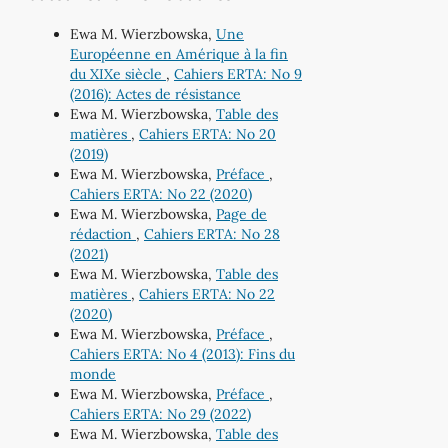
Ewa M. Wierzbowska,
Une
Européenne en Amérique à la fin
du XIXe siècle
,
Cahiers ERTA: No 9
(2016): Actes de résistance
Ewa M. Wierzbowska,
Table des
matières
,
Cahiers ERTA: No 20
(2019)
Ewa M. Wierzbowska,
Préface
,
Cahiers ERTA: No 22 (2020)
Ewa M. Wierzbowska,
Page de
rédaction
,
Cahiers ERTA: No 28
(2021)
Ewa M. Wierzbowska,
Table des
matières
,
Cahiers ERTA: No 22
(2020)
Ewa M. Wierzbowska,
Préface
,
Cahiers ERTA: No 4 (2013): Fins du
monde
Ewa M. Wierzbowska,
Préface
,
Cahiers ERTA: No 29 (2022)
Ewa M. Wierzbowska,
Table des