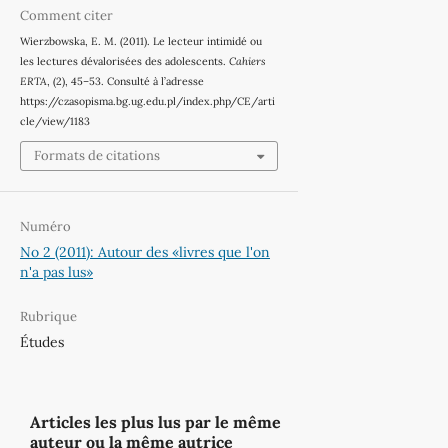
Comment citer
Wierzbowska, E. M. (2011). Le lecteur intimidé ou
les lectures dévalorisées des adolescents.
Cahiers
ERTA
, (2), 45–53. Consulté à l’adresse
https://czasopisma.bg.ug.edu.pl/index.php/CE/arti
cle/view/1183
Formats de citations
Numéro
No 2 (2011): Autour des «livres que l'on
n'a pas lus»
Rubrique
Études
Articles les plus lus par le même
auteur ou la même autrice