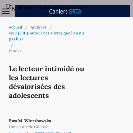
Revues scientifiques académiques
Accueil
/
Archives
/
No 2 (2011): Autour des «livres que l'on n'a
pas lus»
/
Études
Le lecteur intimidé ou
les lectures
dévalorisées des
adolescents
Ewa M. Wierzbowska
Université de Gdansk