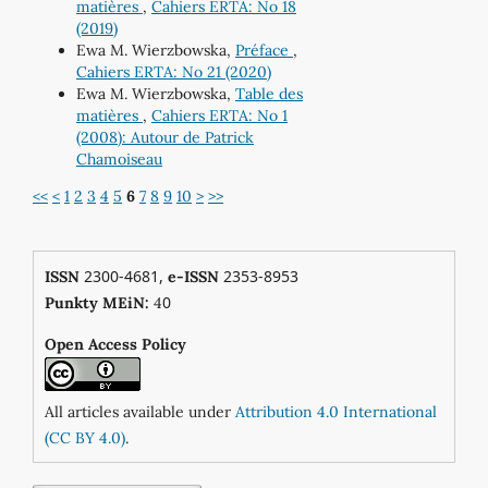
matières
,
Cahiers ERTA: No 18
(2019)
Ewa M. Wierzbowska,
Préface
,
Cahiers ERTA: No 21 (2020)
Ewa M. Wierzbowska,
Table des
matières
,
Cahiers ERTA: No 1
(2008): Autour de Patrick
Chamoiseau
<<
<
1
2
3
4
5
6
7
8
9
10
>
>>
2300-4681,
2353-8953
ISSN
e-ISSN
0
Punkty MEiN:
4
Open Access Policy
All articles available under
Attribution 4.0 International
(CC BY 4.0)
.