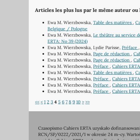
Articles les plus lus par le même auteur ou
Ewa M. Wierzbowska,
Table des matières
,
Ca
Belgique / Pologne
Ewa M. Wierzbowska,
Le théâtre au service
ERTA: No 39 (2024)
Ewa M. Wierzbowska, Lydie Parisse,
Préface
Ewa M. Wierzbowska,
Page de rédaction
,
Cah
Ewa M. Wierzbowska,
Page de rédaction
,
Cah
Ewa M. Wierzbowska,
Préface
,
Cahiers ERTA
Ewa M. Wierzbowska,
Table des matières
,
Ca
Ewa M. Wierzbowska,
Préface
,
Cahiers ERTA
Ewa M. Wierzbowska,
Préface
,
Cahiers ERTA
Ewa M. Wierzbowska,
Préface
,
Cahiers ERTA:
<<
<
1
2
3
4
5
6
7
8
9
10
>
>>
Czasopismo Cahiers ERTA uzyskało dofinansowanie
RCN/SP/0222/2021/1 w okresie 24 m-cy. Wartość 