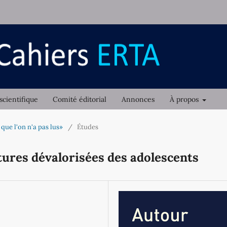
scientifique
Comité éditorial
Annonces
À propos
 que l'on n'a pas lus»
/
Études
ctures dévalorisées des adolescents