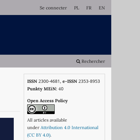
Se connecter
PL
FR
EN
Rechercher
2300-4681,
2353-8953
ISSN
e-ISSN
0
Punkty MEiN:
4
Open Access Policy
All articles available
under
Attribution 4.0 International
(CC BY 4.0)
.