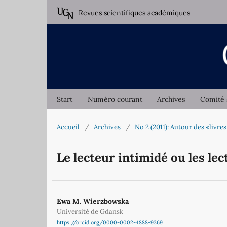
Revues scientifiques académiques
Start
Numéro courant
Archives
Comité 
Accueil
/
Archives
/
No 2 (2011): Autour des «livres
Le lecteur intimidé ou les le
Ewa M. Wierzbowska
Université de Gdansk
https://orcid.org/0000-0002-4888-9369