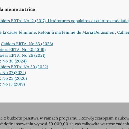
 la même autrice
hiers ERTA: No 12 (2017): Littératures populaires et cultures médiatiq
 de la cause féminine. Retour à ma femme de Maria Deraismes
,
Cahie
,
Cahiers ERTA: No 33 (2023)
iers ERTA: No 20 (2019)
iers ERTA: No 26 (2021)
: No 38 (2024)
hiers ERTA: No 30 (2022)
: No 37 (2024)
: No 23 (2020)
 No 18 (2019)
 z budżetu państwa w ramach programu „Rozwój czasopism naukowych”
dofinansowania wynosi 59 000,00 zł, zaś całkowita wartość zadan