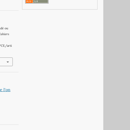
idé ou
Cahiers
/CE/arti
e l'on