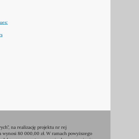
ues:
rs
, na realizację projektu nr rej
ia wynosi 80 000,00 zł. W ramach powyższego