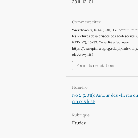
2011-12-01
Comment citer
Wierzbowska, E. M. (2011). Le lecteur intim
les lectures dévalorisées des adolescents.
ERTA
, (2), 45–53. Consulté à l’adresse
https://czasopisma.bg.ug.edu.pl/index.php
cle/view/1183
Formats de citations
Numéro
No 2 (2011): Autour des «livres qu
n'a pas lus»
Rubrique
Études