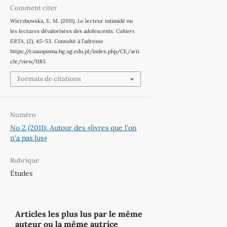
Comment citer
Wierzbowska, E. M. (2011). Le lecteur intimidé ou
les lectures dévalorisées des adolescents.
Cahiers
ERTA
, (2), 45–53. Consulté à l’adresse
https://czasopisma.bg.ug.edu.pl/index.php/CE/arti
cle/view/1183
Formats de citations
Numéro
No 2 (2011): Autour des «livres que l'on
n'a pas lus»
Rubrique
Études
Articles les plus lus par le même
auteur ou la même autrice