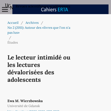
Revues scientifiques académiques
Accueil
/
Archives
/
No 2 (2011): Autour des «livres que l'on n'a
pas lus»
/
Études
Le lecteur intimidé ou
les lectures
dévalorisées des
adolescents
Ewa M. Wierzbowska
Université de Gdansk