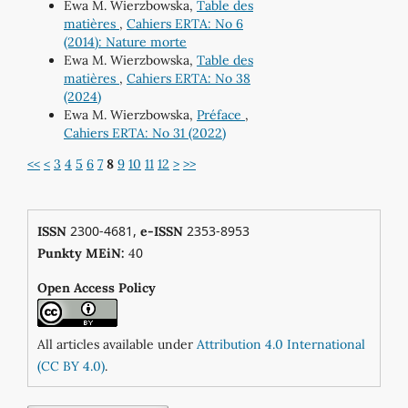
Ewa M. Wierzbowska,
Table des
matières
,
Cahiers ERTA: No 6
(2014): Nature morte
Ewa M. Wierzbowska,
Table des
matières
,
Cahiers ERTA: No 38
(2024)
Ewa M. Wierzbowska,
Préface
,
Cahiers ERTA: No 31 (2022)
<<
<
3
4
5
6
7
8
9
10
11
12
>
>>
2300-4681,
2353-8953
ISSN
e-ISSN
0
Punkty MEiN:
4
Open Access Policy
All articles available under
Attribution 4.0 International
(CC BY 4.0)
.