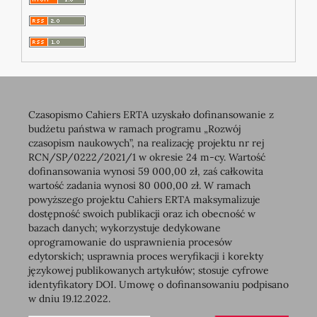
Czasopismo Cahiers ERTA uzyskało dofinansowanie z
budżetu państwa w ramach programu „Rozwój
czasopism naukowych”, na realizację projektu nr rej
RCN/SP/0222/2021/1 w okresie 24 m-cy. Wartość
dofinansowania wynosi 59 000,00 zł, zaś całkowita
wartość zadania wynosi 80 000,00 zł. W ramach
powyższego projektu Cahiers ERTA maksymalizuje
dostępność swoich publikacji oraz ich obecność w
bazach danych; wykorzystuje dedykowane
oprogramowanie do usprawnienia procesów
edytorskich; usprawnia proces weryfikacji i korekty
językowej publikowanych artykułów; stosuje cyfrowe
identyfikatory DOI. Umowę o dofinansowaniu podpisano
w dniu 19.12.2022.