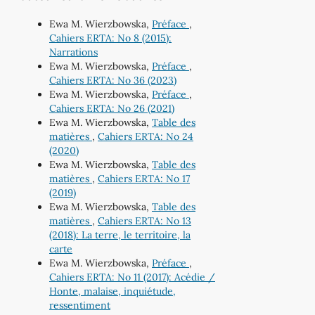
Ewa M. Wierzbowska,
Préface
,
Cahiers ERTA: No 8 (2015):
Narrations
Ewa M. Wierzbowska,
Préface
,
Cahiers ERTA: No 36 (2023)
Ewa M. Wierzbowska,
Préface
,
Cahiers ERTA: No 26 (2021)
Ewa M. Wierzbowska,
Table des
matières
,
Cahiers ERTA: No 24
(2020)
Ewa M. Wierzbowska,
Table des
matières
,
Cahiers ERTA: No 17
(2019)
Ewa M. Wierzbowska,
Table des
matières
,
Cahiers ERTA: No 13
(2018): La terre, le territoire, la
carte
Ewa M. Wierzbowska,
Préface
,
Cahiers ERTA: No 11 (2017): Acédie /
Honte, malaise, inquiétude,
ressentiment