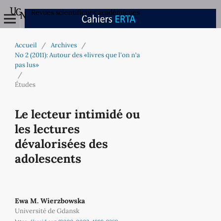
Revues scientifiques académiques
Accueil
/
Archives
/
No 2 (2011): Autour des «livres que l'on n'a
pas lus»
/
Études
Le lecteur intimidé ou
les lectures
dévalorisées des
adolescents
Ewa M. Wierzbowska
Université de Gdansk