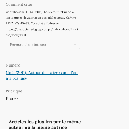
Comment citer
Wierzbowska, E. M. (2011). Le lecteur intimidé ou
les lectures dévalorisées des adolescents.
Cahiers
ERTA
, (2), 45–53. Consulté à l’adresse
https://czasopisma.bg.ug.edu.pl/index.php/CE/arti
cle/view/1183
Formats de citations
Numéro
No 2 (2011): Autour des «livres que l'on
n'a pas lus»
Rubrique
Études
Articles les plus lus par le même
auteur ou la même autrice