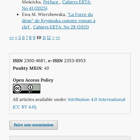
Mościcka,
Préface
,
Cahiers ERTA:
No 41 (2025)
Ewa M. Wierzbowska,
"La Force du
désir" de Krysinska comme roman à
clef
,
Cahiers ERTA: No 28 (2021)
<<
<
5
6
7
8
9
10
11
12
>
>>
2300-4681,
2353-8953
ISSN
e-ISSN
0
Punkty MEiN:
4
Open Access Policy
All articles available under
Attribution 4.0 International
(CC BY 4.0)
.
Faire une soumission