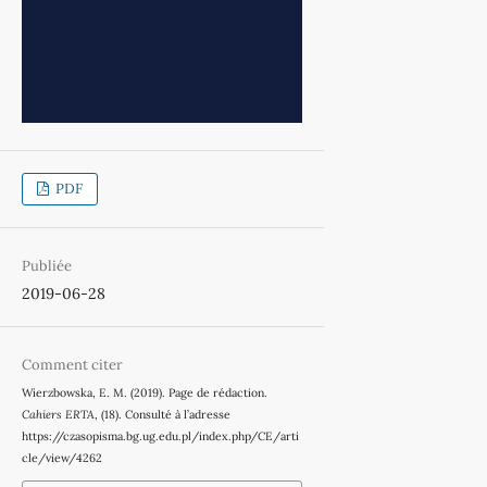
PDF
Publiée
2019-06-28
Comment citer
Wierzbowska, E. M. (2019). Page de rédaction.
Cahiers ERTA
, (18). Consulté à l’adresse
https://czasopisma.bg.ug.edu.pl/index.php/CE/arti
cle/view/4262