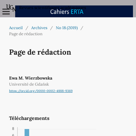
Revues scientifiques académiques
Accueil
/
Archives
/
No 18 (2019)
/
Page de rédaction
Page de rédaction
Ewa M. Wierzbowska
Université de Gdańsk
https://orcid.org/0000-0002-4888-9369
Téléchargements