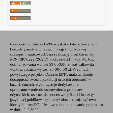
Czasopismo Cahiers ERTA uzyskało dofinansowanie z
budżetu państwa w ramach programu „Rozwój
czasopism naukowych”, na realizację projektu nr rej
RCN/SP/0222/2021/1 w okresie 24 m-cy. Wartość
dofinansowania wynosi 59 000,00 zł, zaś całkowita
wartość zadania wynosi 80 000,00 zł. W ramach
powyższego projektu Cahiers ERTA maksymalizuje
dostępność swoich publikacji oraz ich obecność w
bazach danych; wykorzystuje dedykowane
oprogramowanie do usprawnienia procesów
edytorskich; usprawnia proces weryfikacji i korekty
językowej publikowanych artykułów; stosuje cyfrowe
identyfikatory DOI. Umowę o dofinansowaniu podpisano
w dniu 19.12.2022.