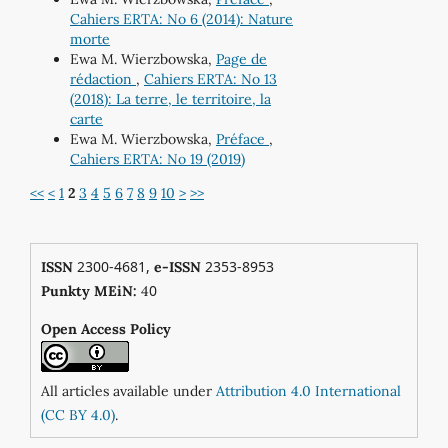
Cahiers ERTA: No 6 (2014): Nature
morte
Ewa M. Wierzbowska,
Page de
rédaction
,
Cahiers ERTA: No 13
(2018): La terre, le territoire, la
carte
Ewa M. Wierzbowska,
Préface
,
Cahiers ERTA: No 19 (2019)
<<
<
1
2
3
4
5
6
7
8
9
10
>
>>
2300-4681,
2353-8953
ISSN
e-ISSN
0
Punkty MEiN:
4
Open Access Policy
All articles available under
Attribution 4.0 International
(CC BY 4.0)
.