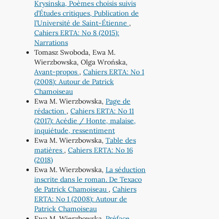
Krysinska, Poèmes choisis suivis
d’Études critiques, Publication de
l’Université de Saint-Étienne
,
Cahiers ERTA: No 8 (2015):
Narrations
Tomasz Swoboda, Ewa M.
Wierzbowska, Olga Wrońska,
Avant-propos
,
Cahiers ERTA: No 1
(2008): Autour de Patrick
Chamoiseau
Ewa M. Wierzbowska,
Page de
rédaction
,
Cahiers ERTA: No 11
(2017): Acédie / Honte, malaise,
inquiétude, ressentiment
Ewa M. Wierzbowska,
Table des
matières
,
Cahiers ERTA: No 16
(2018)
Ewa M. Wierzbowska,
La séduction
inscrite dans le roman. De Texaco
de Patrick Chamoiseau
,
Cahiers
ERTA: No 1 (2008): Autour de
Patrick Chamoiseau
Ewa M. Wierzbowska,
Préface
,