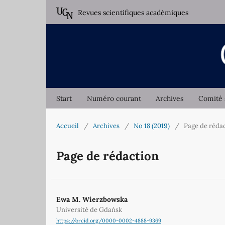
Revues scientifiques académiques
Start
Numéro courant
Archives
Comité 
Accueil
/
Archives
/
No 18 (2019)
/
Page de réda
Page de rédaction
Ewa M. Wierzbowska
Université de Gdańsk
https://orcid.org/0000-0002-4888-9369