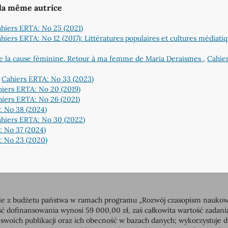
 la même autrice
hiers ERTA: No 25 (2021)
hiers ERTA: No 12 (2017): Littératures populaires et cultures médiatiq
 de la cause féminine. Retour à ma femme de Maria Deraismes
,
Cahie
,
Cahiers ERTA: No 33 (2023)
iers ERTA: No 20 (2019)
iers ERTA: No 26 (2021)
: No 38 (2024)
hiers ERTA: No 30 (2022)
: No 37 (2024)
: No 23 (2020)
 z budżetu państwa w ramach programu „Rozwój czasopism naukowych”
dofinansowania wynosi 59 000,00 zł, zaś całkowita wartość zadan
 swoich publikacji oraz ich obecność w bazach danych; wykorzystuj