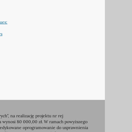
ues:
rs
, na realizację projektu nr rej
ia wynosi 80 000,00 zł. W ramach powyższego
e dedykowane oprogramowanie do usprawnienia