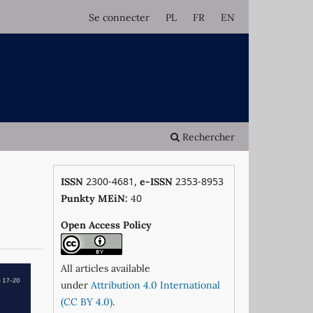
Se connecter
PL
FR
EN
Rechercher
2300-4681,
2353-8953
ISSN
e-ISSN
0
Punkty MEiN:
4
Open Access Policy
All articles available
under
Attribution 4.0 International
(CC BY 4.0)
.