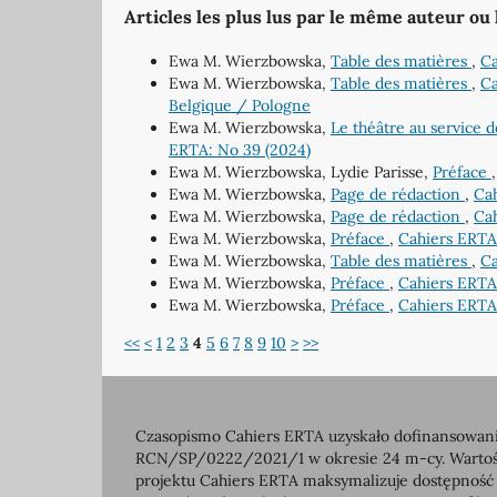
Articles les plus lus par le même auteur ou
Ewa M. Wierzbowska,
Table des matières
,
Ca
Ewa M. Wierzbowska,
Table des matières
,
Ca
Belgique / Pologne
Ewa M. Wierzbowska,
Le théâtre au service
ERTA: No 39 (2024)
Ewa M. Wierzbowska, Lydie Parisse,
Préface
Ewa M. Wierzbowska,
Page de rédaction
,
Cah
Ewa M. Wierzbowska,
Page de rédaction
,
Cah
Ewa M. Wierzbowska,
Préface
,
Cahiers ERTA
Ewa M. Wierzbowska,
Table des matières
,
Ca
Ewa M. Wierzbowska,
Préface
,
Cahiers ERTA
Ewa M. Wierzbowska,
Préface
,
Cahiers ERTA
<<
<
1
2
3
4
5
6
7
8
9
10
>
>>
Czasopismo Cahiers ERTA uzyskało dofinansowanie
RCN/SP/0222/2021/1 w okresie 24 m-cy. Wartość 
projektu Cahiers ERTA maksymalizuje dostępność