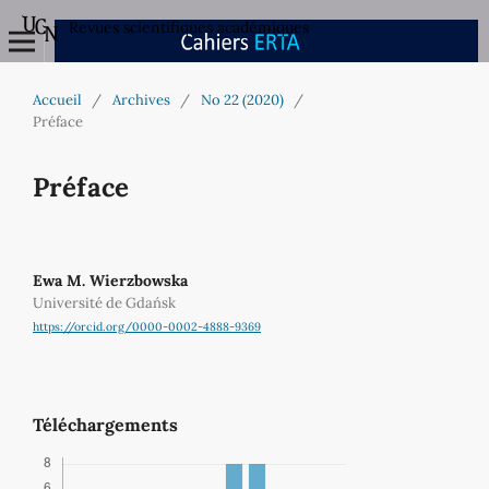
Revues scientifiques académiques
Accueil
/
Archives
/
No 22 (2020)
/
Préface
Préface
Ewa M. Wierzbowska
Université de Gdańsk
https://orcid.org/0000-0002-4888-9369
Téléchargements