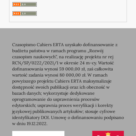
Czasopismo Cahiers ERTA uzyskało dofinansowanie z
budżetu państwa w ramach programu „Rozwój
czasopism naukowych”, na realizację projektu nr rej
RCN/SP/0222/2021/1 w okresie 24 m-cy. Wartość
dofinansowania wynosi 59 000,00 zł, zaś całkowita
wartość zadania wynosi 80 000,00 zł. W ramach
powyższego projektu Cahiers ERTA maksymalizuje
dostępność swoich publikacji oraz ich obecność w
bazach danych; wykorzystuje dedykowane
oprogramowanie do usprawnienia procesów
edytorskich; usprawnia proces weryfikacji i korekty
językowej publikowanych artykułów; stosuje cyfrowe
identyfikatory DOI. Umowę o dofinansowaniu podpisano
w dniu 19.12.2022.