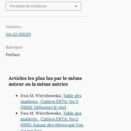
Formats de citations
Numéro
No 22 (2020)
Rubrique
Préface
Articles les plus lus par le même
auteur ou la même autrice
Ewa M. Wierzbowska,
Table des
matières
,
Cahiers ERTA: No 3
(2013): Déformer le réel
Ewa M. Wierzbowska,
Table des
matières
,
Cahiers ERTA: No 2
(2011): Autour des «livres que l'on
n'a pas lus»