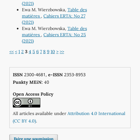
(2021)
Ewa M. Wierzbowska,
Table des
matières
,
Cahiers ERTA: No 27
(2021)
Ewa M. Wierzbowska,
Table des
matières
,
Cahiers ERTA: No 25
(2021)
<<
<
1
2
3
4
5
6
7
8
9
10
>
>>
2300-4681,
2353-8953
ISSN
e-ISSN
0
Punkty MEiN:
4
Open Access Policy
All articles available under
Attribution 4.0 International
(CC BY 4.0)
.
Faire une soumission