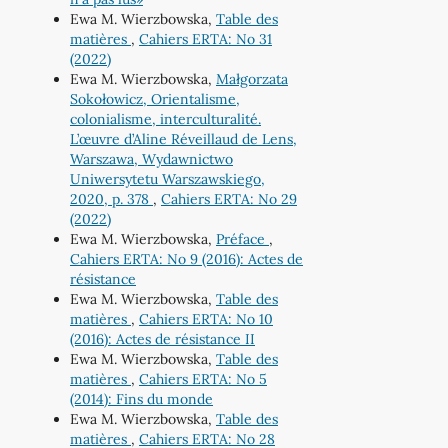
Ewa M. Wierzbowska,
Table des
matières
,
Cahiers ERTA: No 31
(2022)
Ewa M. Wierzbowska,
Małgorzata
Sokołowicz, Orientalisme,
colonialisme, interculturalité.
L’œuvre d’Aline Réveillaud de Lens,
Warszawa, Wydawnictwo
Uniwersytetu Warszawskiego,
2020, p. 378
,
Cahiers ERTA: No 29
(2022)
Ewa M. Wierzbowska,
Préface
,
Cahiers ERTA: No 9 (2016): Actes de
résistance
Ewa M. Wierzbowska,
Table des
matières
,
Cahiers ERTA: No 10
(2016): Actes de résistance II
Ewa M. Wierzbowska,
Table des
matières
,
Cahiers ERTA: No 5
(2014): Fins du monde
Ewa M. Wierzbowska,
Table des
matières
,
Cahiers ERTA: No 28