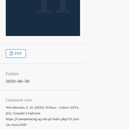
PDF
Publiée
2020-06-30
Comment citer
Wierzbowska, E. M. (2020). Préface .
Cahiers ERTA
,
(22). Consulté à l’adresse
https://czasopisma.bg.ug.edu.pl/index.php/CE/arti
cle/view/4597