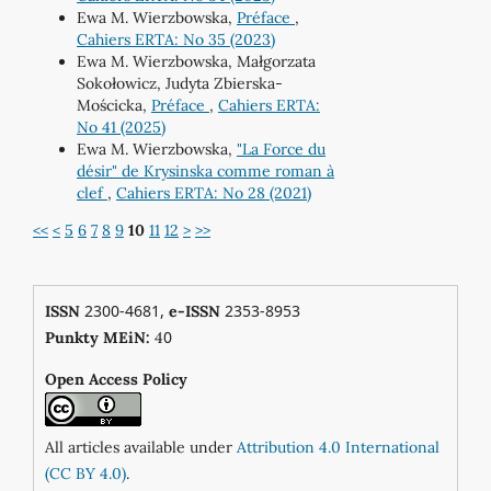
Ewa M. Wierzbowska,
Préface
,
Cahiers ERTA: No 35 (2023)
Ewa M. Wierzbowska, Małgorzata
Sokołowicz, Judyta Zbierska-
Mościcka,
Préface
,
Cahiers ERTA:
No 41 (2025)
Ewa M. Wierzbowska,
"La Force du
désir" de Krysinska comme roman à
clef
,
Cahiers ERTA: No 28 (2021)
<<
<
5
6
7
8
9
10
11
12
>
>>
2300-4681,
2353-8953
ISSN
e-ISSN
0
Punkty MEiN:
4
Open Access Policy
All articles available under
Attribution 4.0 International
(CC BY 4.0)
.