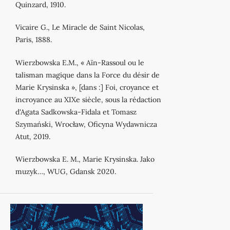
Quinzard, 1910.
Vicaire G., Le Miracle de Saint Nicolas,
Paris, 1888.
Wierzbowska E.M., « Aïn-Rassoul ou le
talisman magique dans la Force du désir de
Marie Krysinska », [dans :] Foi, croyance et
incroyance au XIXe siècle, sous la rédaction
d'Agata Sadkowska-Fidala et Tomasz
Szymański, Wrocław, Oficyna Wydawnicza
Atut, 2019.
Wierzbowska E. M., Marie Krysinska. Jako
muzyk…, WUG, Gdansk 2020.