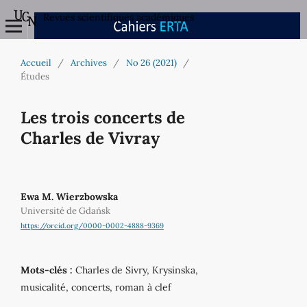
Revues scientifiques académiques
Accueil
/
Archives
/
No 26 (2021)
/
Études
Les trois concerts de
Charles de Vivray
Ewa M. Wierzbowska
Université de Gdańsk
https://orcid.org/0000-0002-4888-9369
Mots-clés :
Charles de Sivry, Krysinska,
musicalité, concerts, roman à clef