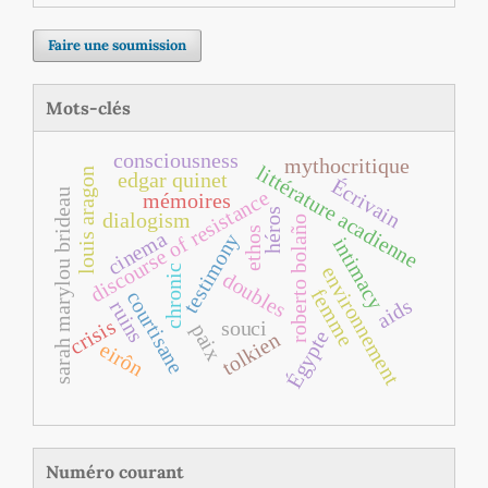
Faire une soumission
Mots-clés
consciousness
mythocritique
littérature acadienne
louis aragon
edgar quinet
Écrivain
discourse of resistance
sarah marylou brideau
mémoires
héros
dialogism
roberto bolaño
ethos
cinema
testimony
intimacy
environnement
chronic
doubles
femme
courtisane
aids
ruins
crisis
souci
paix
Égypte
tolkien
eirôn
Numéro courant