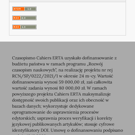
Czasopismo Cahiers ERTA uzyskało dofinansowanie z
budżetu państwa w ramach programu „Rozwój
czasopism naukowych”, na realizację projektu nr rej
RCN/SP/0222/2021/1 w okresie 24 m-cy. Wartość
dofinansowania wynosi 59 000,00 zł, zaś całkowita
wartość zadania wynosi 80 000,00 zł. W ramach
powyższego projektu Cahiers ERTA maksymalizuje
dostępność swoich publikacji oraz ich obecność w
bazach danych; wykorzystuje dedykowane
oprogramowanie do usprawnienia procesów
edytorskich; usprawnia proces weryfikacji i korekty
językowej publikowanych artykułów; stosuje cyfrowe
identyfikatory DOI. Umowę o dofinansowaniu podpisano