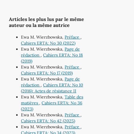
Articles les plus lus par le même
auteur ou la même autrice
Ewa M. Wierzbowska,
Préface
,
Cahiers ERTA: No 30 (2022)
Ewa M. Wierzbowska,
Page de
rédaction
,
Cahiers ERTA: No 18
(2019)
Ewa M. Wierzbowska,
Préface
,
Cahiers ERTA: No 17 (2019)
Ewa M. Wierzbowska,
Page de
rédaction
,
Cahiers ERTA: No 10
(2016): Actes de résistance II
Ewa M. Wierzbowska,
Table des
matières
,
Cahiers ERTA: No 36
(2023)
Ewa M. Wierzbowska,
Préface
,
Cahiers ERTA: No 42 (2025)
Ewa M. Wierzbowska,
Préface
,
Cahiers ERTA: No 34 (2023)