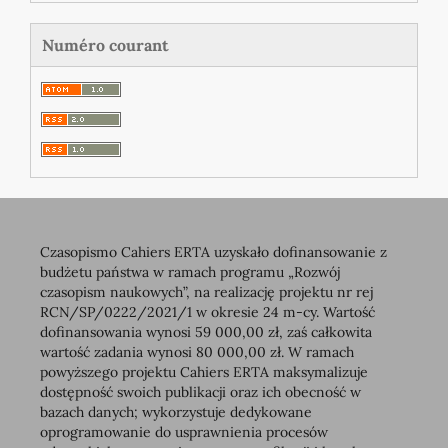
Numéro courant
Czasopismo Cahiers ERTA uzyskało dofinansowanie z
budżetu państwa w ramach programu „Rozwój
czasopism naukowych”, na realizację projektu nr rej
RCN/SP/0222/2021/1 w okresie 24 m-cy. Wartość
dofinansowania wynosi 59 000,00 zł, zaś całkowita
wartość zadania wynosi 80 000,00 zł. W ramach
powyższego projektu Cahiers ERTA maksymalizuje
dostępność swoich publikacji oraz ich obecność w
bazach danych; wykorzystuje dedykowane
oprogramowanie do usprawnienia procesów