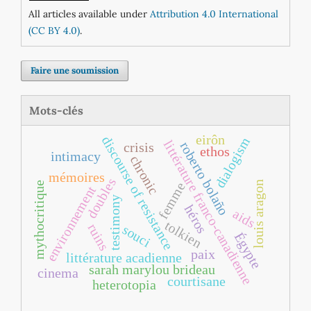
All articles available under
Attribution 4.0 International
(CC BY 4.0)
.
Faire une soumission
Mots-clés
eirôn
discourse of resistance
dialogism
littérature franco‐canadienne
roberto bolaño
crisis
ethos
intimacy
chronic
mémoires
doubles
louis aragon
femme
mythocritique
environnement
testimony
héros
aids
tolkien
ruins
souci
Égypte
paix
littérature acadienne
sarah marylou brideau
cinema
courtisane
heterotopia