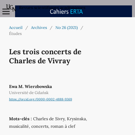
Revues scientifiques académiques
Accueil
/
Archives
/
No 26 (2021)
/
Études
Les trois concerts de
Charles de Vivray
Ewa M. Wierzbowska
Université de Gdańsk
https://orcid.org/0000-0002-4888-9369
Mots-clés :
Charles de Sivry, Krysinska,
musicalité, concerts, roman à clef