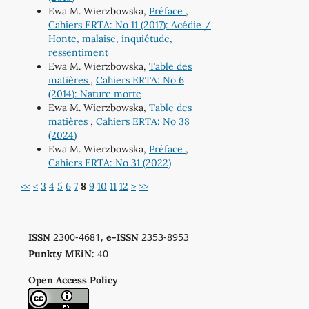
Ewa M. Wierzbowska,
Préface
,
Cahiers ERTA: No 11 (2017): Acédie /
Honte, malaise, inquiétude,
ressentiment
Ewa M. Wierzbowska,
Table des
matières
,
Cahiers ERTA: No 6
(2014): Nature morte
Ewa M. Wierzbowska,
Table des
matières
,
Cahiers ERTA: No 38
(2024)
Ewa M. Wierzbowska,
Préface
,
Cahiers ERTA: No 31 (2022)
<<
<
3
4
5
6
7
8
9
10
11
12
>
>>
2300-4681,
2353-8953
ISSN
e-ISSN
0
Punkty MEiN:
4
Open Access Policy