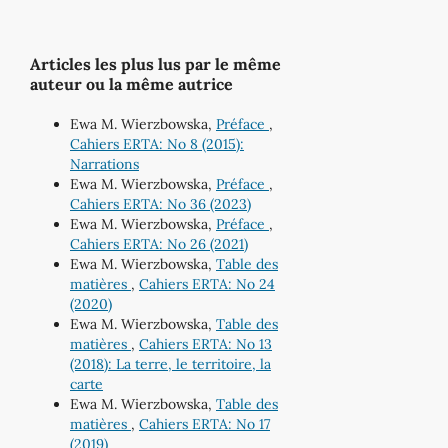
Articles les plus lus par le même
auteur ou la même autrice
Ewa M. Wierzbowska,
Préface
,
Cahiers ERTA: No 8 (2015):
Narrations
Ewa M. Wierzbowska,
Préface
,
Cahiers ERTA: No 36 (2023)
Ewa M. Wierzbowska,
Préface
,
Cahiers ERTA: No 26 (2021)
Ewa M. Wierzbowska,
Table des
matières
,
Cahiers ERTA: No 24
(2020)
Ewa M. Wierzbowska,
Table des
matières
,
Cahiers ERTA: No 13
(2018): La terre, le territoire, la
carte
Ewa M. Wierzbowska,
Table des
matières
,
Cahiers ERTA: No 17
(2019)