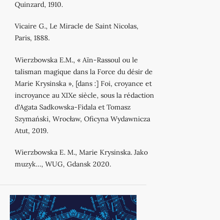
Quinzard, 1910.
Vicaire G., Le Miracle de Saint Nicolas,
Paris, 1888.
Wierzbowska E.M., « Aïn-Rassoul ou le
talisman magique dans la Force du désir de
Marie Krysinska », [dans :] Foi, croyance et
incroyance au XIXe siècle, sous la rédaction
d'Agata Sadkowska-Fidala et Tomasz
Szymański, Wrocław, Oficyna Wydawnicza
Atut, 2019.
Wierzbowska E. M., Marie Krysinska. Jako
muzyk…, WUG, Gdansk 2020.