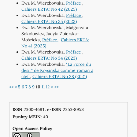
Ewa M. Wierzbowska,
Préface
,
Cahiers ERTA: No 42 (2025)
Ewa M. Wierzbowska,
Préface
,
Cahiers ERTA: No 35 (2023)
Ewa M. Wierzbowska, Małgorzata
Sokołowicz, Judyta Zbierska-
Mościcka,
Préface
,
Cahiers ERTA:
No 41 (2025)
Ewa M. Wierzbowska,
Préface
,
Cahiers ERTA: No 34 (2023)
Ewa M. Wierzbowska,
"La Force du
désir" de Krysinska comme roman à
clef
,
Cahiers ERTA: No 28 (2021)
<<
<
5
6
7
8
9
10
11
12
>
>>
2300-4681,
2353-8953
ISSN
e-ISSN
0
Punkty MEiN:
4
Open Access Policy