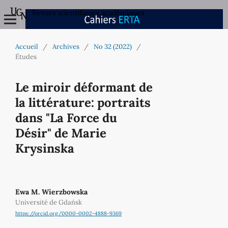
Revues scientifiques académiques
Accueil
/
Archives
/
No 32 (2022)
/
Études
Le miroir déformant de
la littérature: portraits
dans "La Force du
Désir" de Marie
Krysinska
Ewa M. Wierzbowska
Université de Gdańsk
https://orcid.org/0000-0002-4888-9369