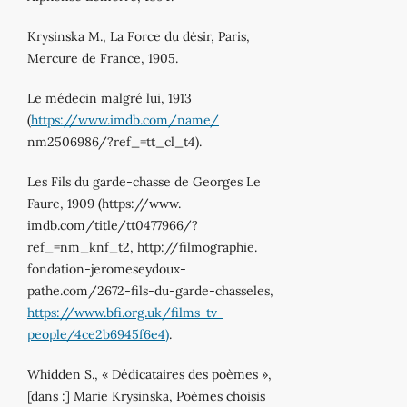
Krysinska M., La Force du désir, Paris,
Mercure de France, 1905.
Le médecin malgré lui, 1913
(
https://www.imdb.com/name/
nm2506986/?ref_=tt_cl_t4).
Les Fils du garde-chasse de Georges Le
Faure, 1909 (https://www.
imdb.com/title/tt0477966/?
ref_=nm_knf_t2, http://filmographie.
fondation-jeromeseydoux-
pathe.com/2672-fils-du-garde-chasseles,
https://www.bfi.org.uk/films-tv-
people/4ce2b6945f6e4)
.
Whidden S., « Dédicataires des poèmes »,
[dans :] Marie Krysinska, Poèmes choisis