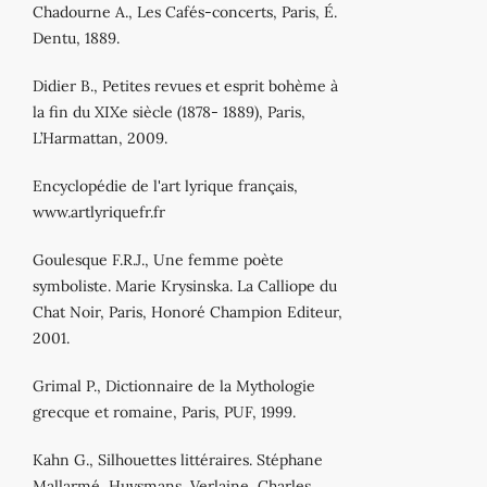
Chadourne A., Les Cafés-concerts, Paris, É.
Dentu, 1889.
Didier B., Petites revues et esprit bohème à
la fin du XIXe siècle (1878- 1889), Paris,
L’Harmattan, 2009.
Encyclopédie de l'art lyrique français,
www.artlyriquefr.fr
Goulesque F.R.J., Une femme poète
symboliste. Marie Krysinska. La Calliope du
Chat Noir, Paris, Honoré Champion Editeur,
2001.
Grimal P., Dictionnaire de la Mythologie
grecque et romaine, Paris, PUF, 1999.
Kahn G., Silhouettes littéraires. Stéphane
Mallarmé, Huysmans, Verlaine, Charles