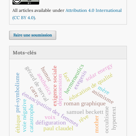
All articles available under
Attribution 4.0 International
(CC BY 4.0)
.
Faire une soumission
Mots-clés
solar energy
hermeneutics
gérard de nerval
exigence sociale
humor
exegesis
face
éducation de qualité
aesthetics
pré‐symbolisme
dépossession
mère
carte
animisme
émancipation des femmes
voie négative
roman graphique
catastrophe
occultisme
hypertext
samuel beckett
rêve
voix
éthique
mother
défiguration
paul claudel