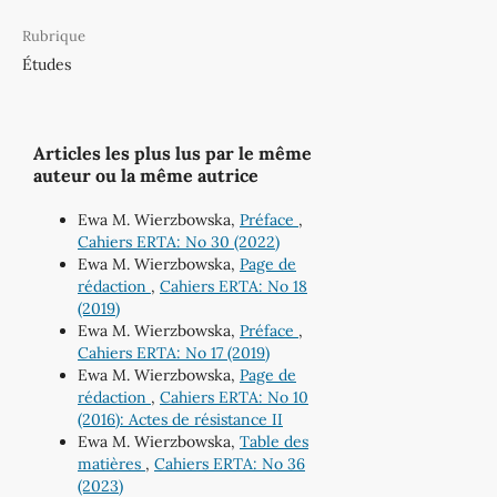
Rubrique
Études
Articles les plus lus par le même
auteur ou la même autrice
Ewa M. Wierzbowska,
Préface
,
Cahiers ERTA: No 30 (2022)
Ewa M. Wierzbowska,
Page de
rédaction
,
Cahiers ERTA: No 18
(2019)
Ewa M. Wierzbowska,
Préface
,
Cahiers ERTA: No 17 (2019)
Ewa M. Wierzbowska,
Page de
rédaction
,
Cahiers ERTA: No 10
(2016): Actes de résistance II
Ewa M. Wierzbowska,
Table des
matières
,
Cahiers ERTA: No 36
(2023)