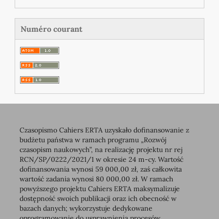
Numéro courant
Czasopismo Cahiers ERTA uzyskało dofinansowanie z
budżetu państwa w ramach programu „Rozwój
czasopism naukowych”, na realizację projektu nr rej
RCN/SP/0222/2021/1 w okresie 24 m-cy. Wartość
dofinansowania wynosi 59 000,00 zł, zaś całkowita
wartość zadania wynosi 80 000,00 zł. W ramach
powyższego projektu Cahiers ERTA maksymalizuje
dostępność swoich publikacji oraz ich obecność w
bazach danych; wykorzystuje dedykowane
oprogramowanie do usprawnienia procesów