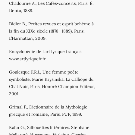
Chadourne A., Les Cafés-concerts, Paris, É.
Dentu, 1889.
Didier B., Petites revues et esprit bohème à
la fin du XIXe siècle (1878- 1889), Paris,
L’Harmattan, 2009.
Encyclopédie de l'art lyrique français,
www.artlyriquefr.fr
Goulesque F.R.J., Une femme poète
symboliste. Marie Krysinska. La Calliope du
Chat Noir, Paris, Honoré Champion Editeur,
2001.
Grimal P., Dictionnaire de la Mythologie
grecque et romaine, Paris, PUF, 1999.
Kahn G., Silhouettes littéraires. Stéphane
Mallarmé, Huysmans, Verlaine, Charles