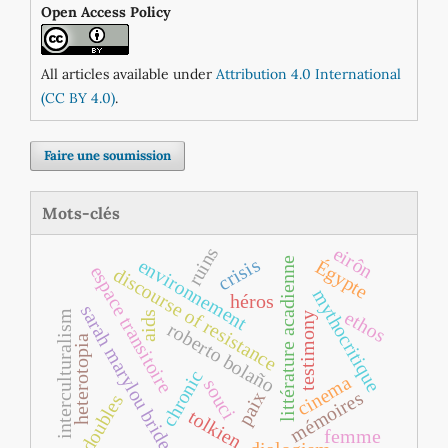
Open Access Policy
All articles available under
Attribution 4.0 International
(CC BY 4.0)
.
Faire une soumission
Mots-clés
eirôn
ruins
crisis
environnement
littérature acadienne
Égypte
espace transitoire
discourse of resistance
mythocritique
héros
sarah marylou brideau
ethos
interculturalism
aids
testimony
roberto bolaño
heterotopia
chronic
cinema
souci
mémoires
paix
doubles
tolkien
femme