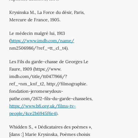
Krysinska M., La Force du désir, Paris,
Mercure de France, 1905.
Le médecin malgré lui, 1913
(
https://www.imdb.com/name/
nm2506986/?ref_=tt_cl_t4).
Les Fils du garde-chasse de Georges Le
Faure, 1909 (https://www.
imdb.com/title/tt0477966/?
ref_=nm_knf_t2, http://filmographie.
fondation-jeromeseydoux-
pathe.com/2672-fils-du-garde-chasseles,
https://www.bfi.org.uk/films-tv-
people/4ce2b6945f6e4)
.
Whidden S., « Dédicataires des poèmes »,
[dans :] Marie Krysinska, Poèmes choisis