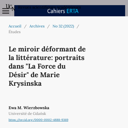
Revues scientifiques académiques
Accueil
/
Archives
/
No 32 (2022)
/
Études
Le miroir déformant de
la littérature: portraits
dans "La Force du
Désir" de Marie
Krysinska
Ewa M. Wierzbowska
Université de Gdańsk
https://orcid.org/0000-0002-4888-9369