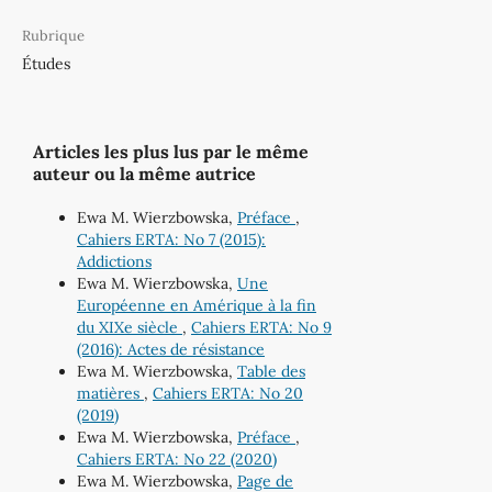
Rubrique
Études
Articles les plus lus par le même
auteur ou la même autrice
Ewa M. Wierzbowska,
Préface
,
Cahiers ERTA: No 7 (2015):
Addictions
Ewa M. Wierzbowska,
Une
Européenne en Amérique à la fin
du XIXe siècle
,
Cahiers ERTA: No 9
(2016): Actes de résistance
Ewa M. Wierzbowska,
Table des
matières
,
Cahiers ERTA: No 20
(2019)
Ewa M. Wierzbowska,
Préface
,
Cahiers ERTA: No 22 (2020)
Ewa M. Wierzbowska,
Page de