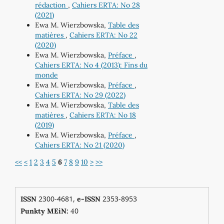
rédaction
,
Cahiers ERTA: No 28
(2021)
Ewa M. Wierzbowska,
Table des
matières
,
Cahiers ERTA: No 22
(2020)
Ewa M. Wierzbowska,
Préface
,
Cahiers ERTA: No 4 (2013): Fins du
monde
Ewa M. Wierzbowska,
Préface
,
Cahiers ERTA: No 29 (2022)
Ewa M. Wierzbowska,
Table des
matières
,
Cahiers ERTA: No 18
(2019)
Ewa M. Wierzbowska,
Préface
,
Cahiers ERTA: No 21 (2020)
<<
<
1
2
3
4
5
6
7
8
9
10
>
>>
2300-4681,
2353-8953
ISSN
e-ISSN
0
Punkty MEiN:
4