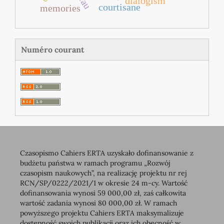
dialogism
courtisane
memories
Numéro courant
Czasopismo Cahiers ERTA uzyskało dofinansowanie z
budżetu państwa w ramach programu „Rozwój
czasopism naukowych”, na realizację projektu nr rej
RCN/SP/0222/2021/1 w okresie 24 m-cy. Wartość
dofinansowania wynosi 59 000,00 zł, zaś całkowita
wartość zadania wynosi 80 000,00 zł. W ramach
powyższego projektu Cahiers ERTA maksymalizuje
dostępność swoich publikacji oraz ich obecność w