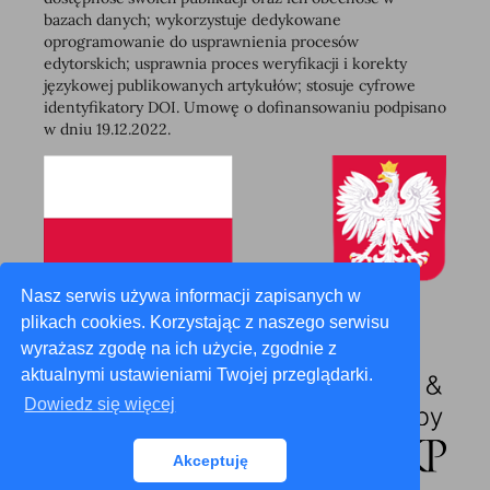
bazach danych; wykorzystuje dedykowane
oprogramowanie do usprawnienia procesów
edytorskich; usprawnia proces weryfikacji i korekty
językowej publikowanych artykułów; stosuje cyfrowe
identyfikatory DOI. Umowę o dofinansowaniu podpisano
w dniu 19.12.2022.
Nasz serwis używa informacji zapisanych w
plikach cookies. Korzystając z naszego serwisu
wyrażasz zgodę na ich użycie, zgodnie z
aktualnymi ustawieniami Twojej przeglądarki.
Dowiedz się więcej
Akceptuję