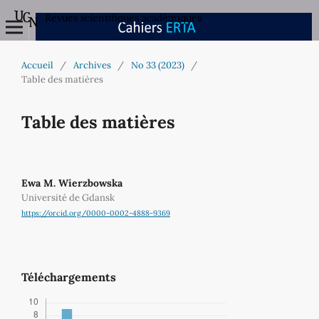
Revues scientifiques académiques
Accueil
/
Archives
/
No 33 (2023)
/
Table des matières
Table des matières
Ewa M. Wierzbowska
Université de Gdansk
https://orcid.org/0000-0002-4888-9369
Téléchargements