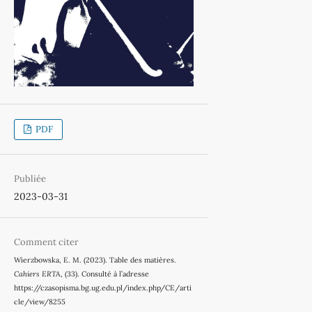
PDF
Publiée
2023-03-31
Comment citer
Wierzbowska, E. M. (2023). Table des matières.
Cahiers ERTA
, (33). Consulté à l’adresse
https://czasopisma.bg.ug.edu.pl/index.php/CE/arti
cle/view/8255