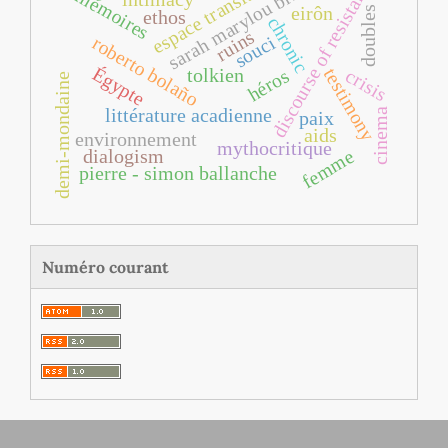
sarah marylou brideau
espace transitoire
discourse of resistance
mémoires
intimacy
eirôn
doubles
ethos
chronic
ruins
souci
roberto bolaño
Égypte
testimony
héros
crisis
tolkien
demi-mondaine
littérature acadienne
cinema
paix
aids
environnement
mythocritique
dialogism
femme
pierre ‐ simon ballanche
Numéro courant