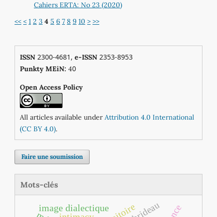
Cahiers ERTA: No 23 (2020)
<<
<
1
2
3
4
5
6
7
8
9
10
>
>>
2300-4681,
2353-8953
ISSN
e-ISSN
0
Punkty MEiN:
4
Open Access Policy
All articles available under
Attribution 4.0 International
(CC BY 4.0)
.
Faire une soumission
Mots-clés
image dialectique