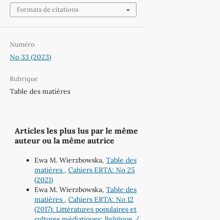
Formats de citations
Numéro
No 33 (2023)
Rubrique
Table des matières
Articles les plus lus par le même
auteur ou la même autrice
Ewa M. Wierzbowska,
Table des
matières
,
Cahiers ERTA: No 25
(2021)
Ewa M. Wierzbowska,
Table des
matières
,
Cahiers ERTA: No 12
(2017): Littératures populaires et
cultures médiatiques: Belgique /