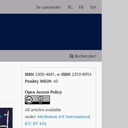
Se connecter
PL
FR
EN
Rechercher
2300-4681,
2353-8953
ISSN
e-ISSN
0
Punkty MEiN:
4
Open Access Policy
All articles available
under
Attribution 4.0 International
(CC BY 4.0)
.