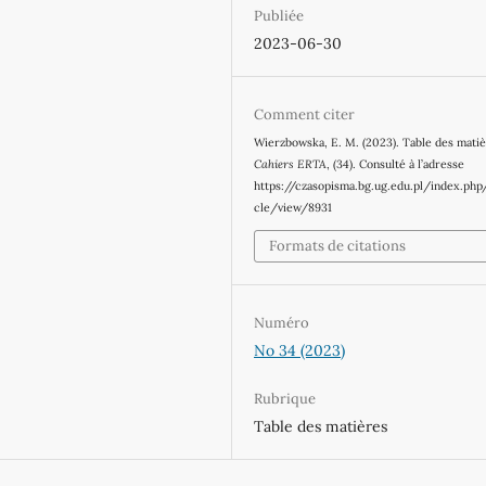
Publiée
2023-06-30
Comment citer
Wierzbowska, E. M. (2023). Table des matiè
Cahiers ERTA
, (34). Consulté à l’adresse
https://czasopisma.bg.ug.edu.pl/index.php
cle/view/8931
Formats de citations
Numéro
No 34 (2023)
Rubrique
Table des matières