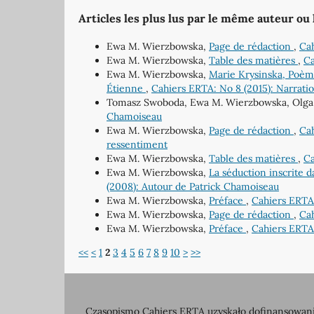
Articles les plus lus par le même auteur ou
Ewa M. Wierzbowska,
Page de rédaction
,
Cah
Ewa M. Wierzbowska,
Table des matières
,
Ca
Ewa M. Wierzbowska,
Marie Krysinska, Poèmes
Étienne
,
Cahiers ERTA: No 8 (2015): Narrati
Tomasz Swoboda, Ewa M. Wierzbowska, Olg
Chamoiseau
Ewa M. Wierzbowska,
Page de rédaction
,
Cah
ressentiment
Ewa M. Wierzbowska,
Table des matières
,
Ca
Ewa M. Wierzbowska,
La séduction inscrite 
(2008): Autour de Patrick Chamoiseau
Ewa M. Wierzbowska,
Préface
,
Cahiers ERTA:
Ewa M. Wierzbowska,
Page de rédaction
,
Cah
Ewa M. Wierzbowska,
Préface
,
Cahiers ERTA:
<<
<
1
2
3
4
5
6
7
8
9
10
>
>>
Czasopismo Cahiers ERTA uzyskało dofinansowanie