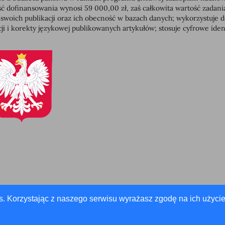
dofinansowania wynosi 59 000,00 zł, zaś całkowita wartość zadan
 swoich publikacji oraz ich obecność w bazach danych; wykorzystuj
ji i korekty językowej publikowanych artykułów; stosuje cyfrowe id
s. Korzystając z naszego serwisu wyrażasz zgodę na ich użycie