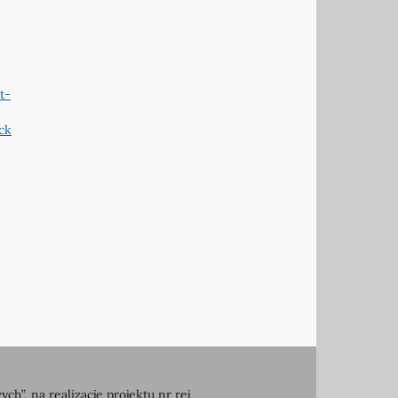
t-
ck
, na realizację projektu nr rej