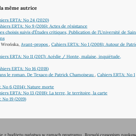
 la même autrice
iers ERTA: No 24 (2020)
hiers ERTA: No 9 (2016): Actes de résistance
 choisis suivis d’Études critiques, Publication de l’Université de Sain
ons
a Wrońska,
Avant-propos
,
Cahiers ERTA: No 1 (2008): Autour de Patri
iers ERTA: No 11 (2017): Acédie / Honte, malaise, inquiétude,
hiers ERTA: No 16 (2018)
dans le roman. De Texaco de Patrick Chamoiseau
,
Cahiers ERTA: No 1
 No 6 (2014): Nature morte
iers ERTA: No 13 (2018): La terre, le territoire, la carte
 No 19 (2019)
 z budżetu państwa w ramach programu „Rozwój czasopism naukowych”