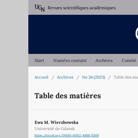
Revues scientifiques académiques
Start
Numéro courant
Archives
Comité 
Accueil
/
Archives
/
No 34 (2023)
/
Table des ma
Table des matières
Ewa M. Wierzbowska
Université de Gdansk
https://orcid.org/0000-0002-4888-9369