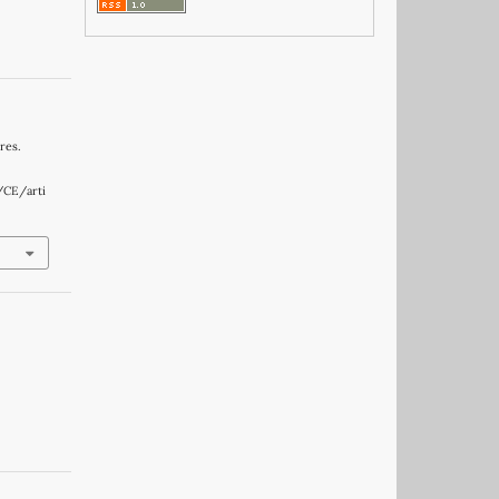
res.
/CE/arti