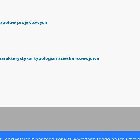
espołów projektowych
arakterystyka, typologia i ścieżka rozwojowa
s. Korzystając z naszego serwisu wyrażasz zgodę na ich użycie