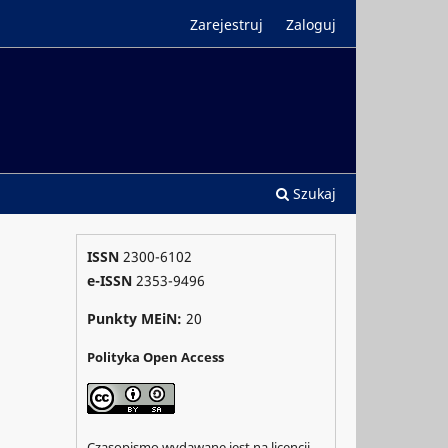
Zarejestruj
Zaloguj
Szukaj
ISSN
2300-6102
e-ISSN
2353-9496
Punkty MEiN:
20
Polityka Open Access
Czasopismo wydawane jest na licencji