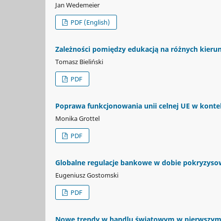
Jan Wedemeier
PDF (English)
Zależności pomiędzy edukacją na różnych kieru
Tomasz Bieliński
PDF
Poprawa funkcjonowania unii celnej UE w kont
Monika Grottel
PDF
Globalne regulacje bankowe w dobie pokryzyso
Eugeniusz Gostomski
PDF
Nowe trendy w handlu światowym w pierwszym 