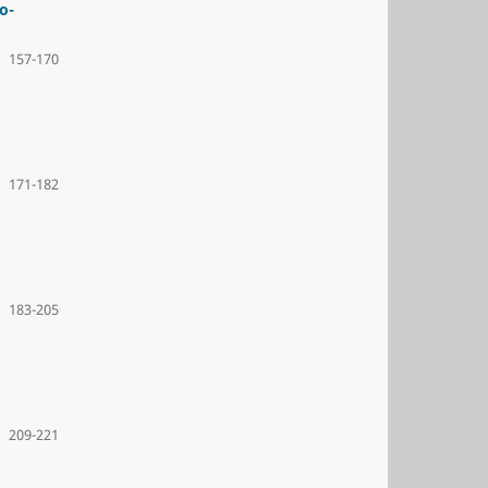
o-
157-170
171-182
183-205
209-221