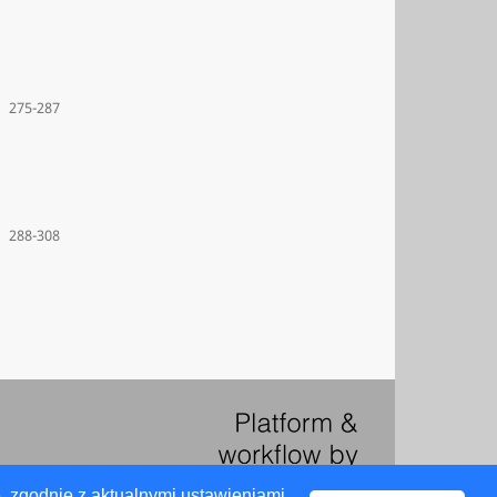
275-287
288-308
, zgodnie z aktualnymi ustawieniami