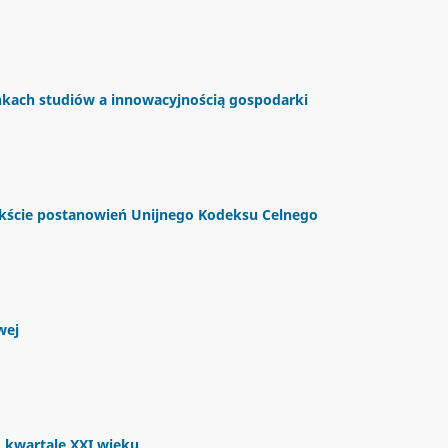
nkach studiów a innowacyjnością gospodarki
ekście postanowień Unijnego Kodeksu Celnego
wej
kwartale XXI wieku