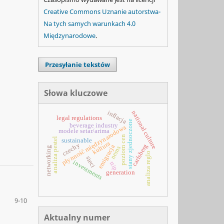
Creative Commons Uznanie autorstwa-
Na tych samych warunkach 4.0
Międzynarodowe
.
Przesyłanie tekstów
Słowa kluczowe
inflacja
national culture
legal regulations
stany zjednoczone
beverage industry
płynność międzynarodowa
modele setar/arima
poziom cen
analiza pestel
sustainable
kultura
czechy
carlsberg
emigracja
nems
networking
analiza reglo
sieci
investments
ttip
generation
9-10
Aktualny numer