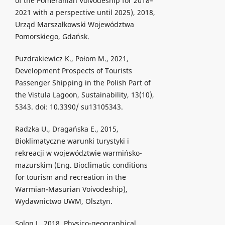
of the Pomeranian Voivodeship for 2018–
2021 with a perspective until 2025), 2018,
Urząd Marszałkowski Województwa
Pomorskiego, Gdańsk.
Puzdrakiewicz K., Połom M., 2021,
Development Prospects of Tourists
Passenger Shipping in the Polish Part of
the Vistula Lagoon, Sustainability, 13(10),
5343. doi: 10.3390/ su13105343.
Radzka U., Dragańska E., 2015,
Bioklimatyczne warunki turystyki i
rekreacji w województwie warmińsko-
mazurskim (Eng. Bioclimatic conditions
for tourism and recreation in the
Warmian-Masurian Voivodeship),
Wydawnictwo UWM, Olsztyn.
Solon J., 2018, Physico-geographical