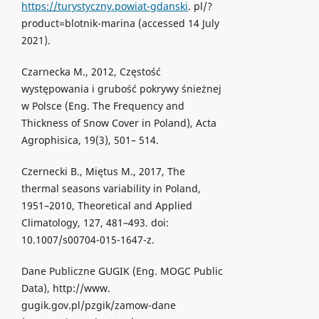
https://turystyczny.powiat-gdanski
. pl/?
product=blotnik-marina (accessed 14 July
2021).
Czarnecka M., 2012, Częstość
występowania i grubość pokrywy śnieżnej
w Polsce (Eng. The Frequency and
Thickness of Snow Cover in Poland), Acta
Agrophisica, 19(3), 501– 514.
Czernecki B., Miętus M., 2017, The
thermal seasons variability in Poland,
1951–2010, Theoretical and Applied
Climatology, 127, 481–493. doi:
10.1007/s00704-015-1647-z.
Dane Publiczne GUGIK (Eng. MOGC Public
Data), http://www.
gugik.gov.pl/pzgik/zamow-dane