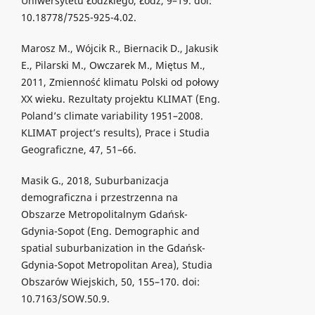
Uniwersytetu Łódzkiego, Łódź, 9–19. doi:
10.18778/7525-925-4.02.
Marosz M., Wójcik R., Biernacik D., Jakusik
E., Pilarski M., Owczarek M., Miętus M.,
2011, Zmienność klimatu Polski od połowy
XX wieku. Rezultaty projektu KLIMAT (Eng.
Poland’s climate variability 1951–2008.
KLIMAT project’s results), Prace i Studia
Geograficzne, 47, 51–66.
Masik G., 2018, Suburbanizacja
demograficzna i przestrzenna na
Obszarze Metropolitalnym Gdańsk-
Gdynia-Sopot (Eng. Demographic and
spatial suburbanization in the Gdańsk-
Gdynia-Sopot Metropolitan Area), Studia
Obszarów Wiejskich, 50, 155–170. doi:
10.7163/SOW.50.9.