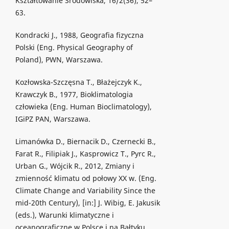
Kształtowanie Środowiska, 16/2(36), 52–
63.
Kondracki J., 1988, Geografia fizyczna
Polski (Eng. Physical Geography of
Poland), PWN, Warszawa.
Kozłowska-Szczęsna T., Błażejczyk K.,
Krawczyk B., 1977, Bioklimatologia
człowieka (Eng. Human Bioclimatology),
IGiPZ PAN, Warszawa.
Limanówka D., Biernacik D., Czernecki B.,
Farat R., Filipiak J., Kasprowicz T., Pyrc R.,
Urban G., Wójcik R., 2012, Zmiany i
zmienność klimatu od połowy XX w. (Eng.
Climate Change and Variability Since the
mid-20th Century), [in:] J. Wibig, E. Jakusik
(eds.), Warunki klimatyczne i
oceanograficzne w Polsce i na Bałtyku