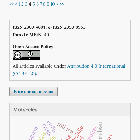
<<
<
1
2
3
4
5
6
7
8
9
10
>
>>
2300-4681,
2353-8953
ISSN
e-ISSN
0
Punkty MEiN:
4
Open Access Policy
All articles available under
Attribution 4.0 International
(CC BY 4.0)
.
Faire une soumission
Mots-clés
eirôn
tolkien
crisis
mémoires
dialogism
aids