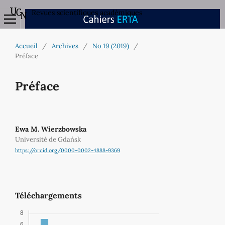
Revues scientifiques académiques
Accueil
/
Archives
/
No 19 (2019)
/
Préface
Préface
Ewa M. Wierzbowska
Université de Gdańsk
https://orcid.org/0000-0002-4888-9369
Téléchargements