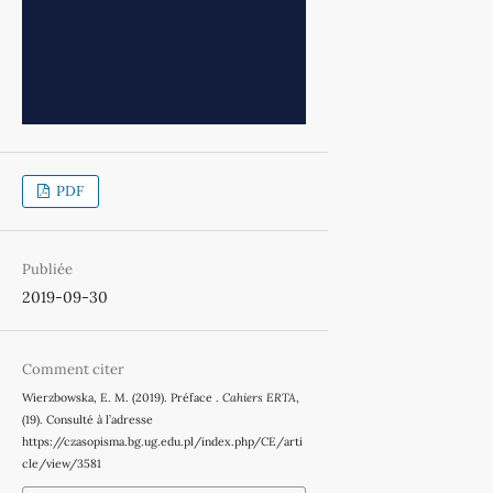
PDF
Publiée
2019-09-30
Comment citer
Wierzbowska, E. M. (2019). Préface .
Cahiers ERTA
,
(19). Consulté à l’adresse
https://czasopisma.bg.ug.edu.pl/index.php/CE/arti
cle/view/3581