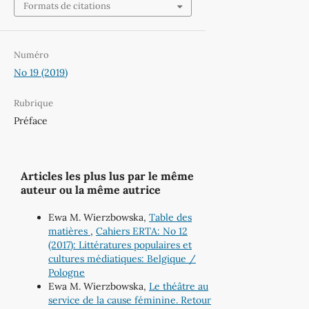
Formats de citations
Numéro
No 19 (2019)
Rubrique
Préface
Articles les plus lus par le même
auteur ou la même autrice
Ewa M. Wierzbowska,
Table des
matières
,
Cahiers ERTA: No 12
(2017): Littératures populaires et
cultures médiatiques: Belgique /
Pologne
Ewa M. Wierzbowska,
Le théâtre au
service de la cause féminine. Retour