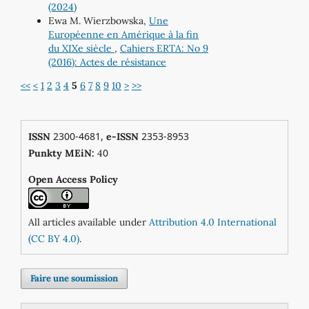
(2024)
Ewa M. Wierzbowska,
Une
Européenne en Amérique à la fin
du XIXe siècle
,
Cahiers ERTA: No 9
(2016): Actes de résistance
<<
<
1
2
3
4
5
6
7
8
9
10
>
>>
2300-4681,
2353-8953
ISSN
e-ISSN
0
Punkty MEiN:
4
Open Access Policy
All articles available under
Attribution 4.0 International
(CC BY 4.0)
.
Faire une soumission