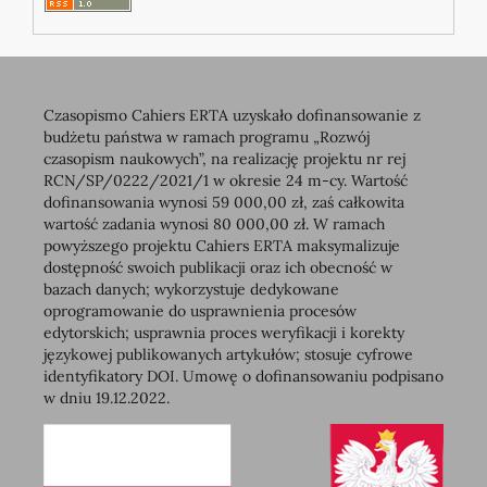
Czasopismo Cahiers ERTA uzyskało dofinansowanie z
budżetu państwa w ramach programu „Rozwój
czasopism naukowych”, na realizację projektu nr rej
RCN/SP/0222/2021/1 w okresie 24 m-cy. Wartość
dofinansowania wynosi 59 000,00 zł, zaś całkowita
wartość zadania wynosi 80 000,00 zł. W ramach
powyższego projektu Cahiers ERTA maksymalizuje
dostępność swoich publikacji oraz ich obecność w
bazach danych; wykorzystuje dedykowane
oprogramowanie do usprawnienia procesów
edytorskich; usprawnia proces weryfikacji i korekty
językowej publikowanych artykułów; stosuje cyfrowe
identyfikatory DOI. Umowę o dofinansowaniu podpisano
w dniu 19.12.2022.