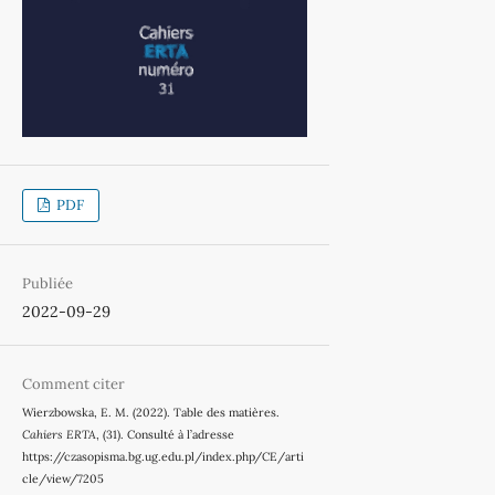
PDF
Publiée
2022-09-29
Comment citer
Wierzbowska, E. M. (2022). Table des matières.
Cahiers ERTA
, (31). Consulté à l’adresse
https://czasopisma.bg.ug.edu.pl/index.php/CE/arti
cle/view/7205