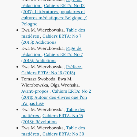
rédaction
,
Cahiers ERTA: No 12
(2017): Littératures populaires et
cultures médiatiques: Belgique /
Pologne
Ewa M. Wierzbowska,
Table des
matières
,
Cahiers ERTA: No 7
(2015): Addictions
Ewa M. Wierzbowska,
Page de
rédaction
,
Cahiers ERTA: No 7
(2015): Addictions
Ewa M. Wierzbowska,
Préface
,
Cahiers ERTA: No 16 (2018)
Tomasz Swoboda, Ewa M.
Wierzbowska, Olga Wrońska,
Avant-propos
,
Cahiers ERTA: No 2
(2011): Autour des «livres que l'on
n'a pas lus»
Ewa M. Wierzbowska,
Table des
matières
,
Cahiers ERTA: No 15
(2018): Révolution
Ewa M. Wierzbowska,
Table des
matières
,
Cahiers ERTA: No 39