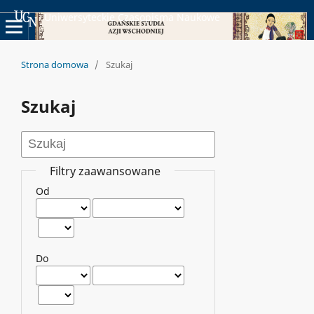
Uniwersyteckie Czasopisma Naukowe
Strona domowa
/
Szukaj
Szukaj
Filtry zaawansowane
Od
Do