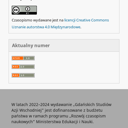
Czasopismo wydawane jest na
licencji Creative Commons
Uznanie autorstwa 4.0 Międzynarodowe
.
Aktualny numer
W latach 2022–2024 wydawanie „Gdańskich Studiów
Azji Wschodniej” jest dofinansowane z budżetu
państwa w ramach programu „Rozwój czasopism
naukowych” Ministerstwa Edukacji i Nauki.