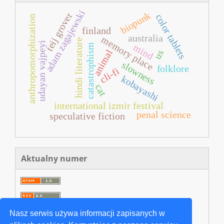
adam zagajewski
biopunk
teij grover
color tablets
anthropomorphization
finland
australia
memory place
hindi literature
udayan vajpeyi
catastrophism
mind
animal
us
slowness
folklore
cli-fi
kobayashi
cat
international izmir festival
penal science
speculative fiction
Aktualny numer
Nasz serwis używa informacji zapisanych w