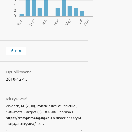
PDF
Opublikowane
2010-12-15
Jak cytować
Wałdoch, M. (2010). Polskie dzieci w Pahiatua .
Cywilizacja I Polityka
, (8), 189–208. Pobrano z
https://czasopisma.bg.ug.edu.pl/index.php/cywi
lizacja/article/view/10012