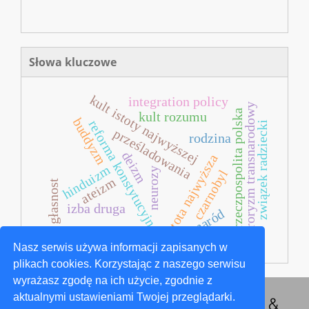
Słowa kluczowe
kult istoty najwyższej
integration policy
terroryzm transnarodowy
ii rzeczpospolita polska
kult rozumu
buddyzm
reforma konstytucyjna
związek radziecki
prześladowania
rodzina
deizm
istota najwyższa
hinduizm
neurozy
czarnobyl
ateizm
głasnost
izba druga
naród
promieniowanie
Nasz serwis używa informacji zapisanych w
plikach cookies. Korzystając z naszego serwisu
wyrażasz zgodę na ich użycie, zgodnie z
aktualnymi ustawieniami Twojej przeglądarki.