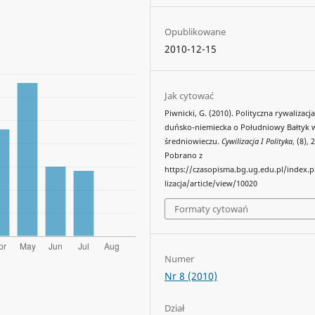
Opublikowane
2010-12-15
Jak cytować
Piwnicki, G. (2010). Polityczna rywalizacj
duńsko-niemiecka o Południowy Bałtyk 
średniowieczu.
Cywilizacja I Polityka
, (8),
Pobrano z
https://czasopisma.bg.ug.edu.pl/index.
lizacja/article/view/10020
Formaty cytowań
Numer
Nr 8 (2010)
Dział