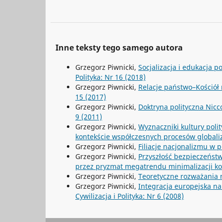
Inne teksty tego samego autora
Grzegorz Piwnicki,
Socjalizacja i edukacja p
Polityka: Nr 16 (2018)
Grzegorz Piwnicki,
Relacje państwo–Kościół 
15 (2017)
Grzegorz Piwnicki,
Doktryna polityczna Nic
9 (2011)
Grzegorz Piwnicki,
Wyznaczniki kultury pol
kontekście współczesnych procesów global
Grzegorz Piwnicki,
Filiacje nacjonalizmu w 
Grzegorz Piwnicki,
Przyszłość bezpieczeństw
przez pryzmat megatrendu minimalizacji kos
Grzegorz Piwnicki,
Teoretyczne rozważania 
Grzegorz Piwnicki,
Integracja europejska na
Cywilizacja i Polityka: Nr 6 (2008)