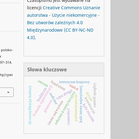
Czasopismo jest wydawane na
licencji
Creative Commons
Uznanie
autorstwa - Użycie niekomercyjne -
Bez utworów zależnych 4.0
Międzynarodowe
(CC BY-NC-ND
4.0)
.
a polsko-
w
 297–314.
Słowa kluczowe
php/cywi
ateizm
hinduizm
terroryzm krajowy
carroll quigley
naród
formuła reprezentacji
dywersyfikacja kultury
kult istoty najwyższej
buddyzm
izba druga
reforma konstytucyjna
deizm
rodzina
parlamentaryzm
konwencja
głasnost
istota najwyższa
kult rozumu
czarnobyl