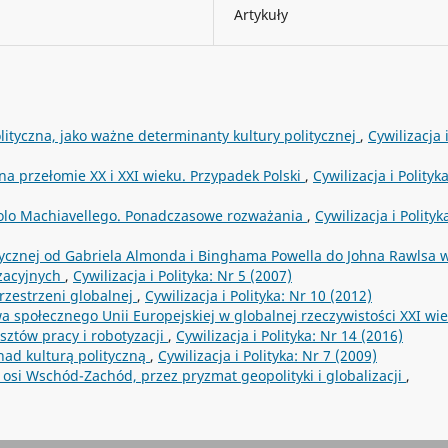
Artykuły
olityczna, jako ważne determinanty kultury politycznej
,
Cywilizacja 
na przełomie XX i XXI wieku. Przypadek Polski
,
Cywilizacja i Polityk
colo Machiavellego. Ponadczasowe rozważania
,
Cywilizacja i Polityk
itycznej od Gabriela Almonda i Binghama Powella do Johna Rawlsa 
izacyjnych
,
Cywilizacja i Polityka: Nr 5 (2007)
przestrzeni globalnej
,
Cywilizacja i Polityka: Nr 10 (2012)
a społecznego Unii Europejskiej w globalnej rzeczywistości XXI wi
ztów pracy i robotyzacji
,
Cywilizacja i Polityka: Nr 14 (2016)
nad kulturą polityczną
,
Cywilizacja i Polityka: Nr 7 (2009)
 osi Wschód-Zachód, przez pryzmat geopolityki i globalizacji
,