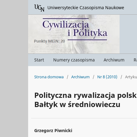
Uniwersyteckie Czasopisma Naukowe
Start
Numery czasopisma
Archiwum
R
Strona domowa
/
Archiwum
/
Nr 8 (2010)
/
Artyku
Polityczna rywalizacja pol
Bałtyk w średniowieczu
Grzegorz Piwnicki