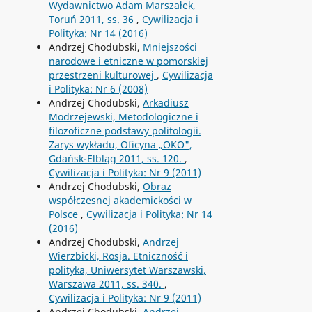
Wydawnictwo Adam Marszałek,
Toruń 2011, ss. 36
,
Cywilizacja i
Polityka: Nr 14 (2016)
Andrzej Chodubski,
Mniejszości
narodowe i etniczne w pomorskiej
przestrzeni kulturowej
,
Cywilizacja
i Polityka: Nr 6 (2008)
Andrzej Chodubski,
Arkadiusz
Modrzejewski, Metodologiczne i
filozoficzne podstawy politologii.
Zarys wykładu, Oficyna „OKO",
Gdańsk-Elbląg 2011, ss. 120.
,
Cywilizacja i Polityka: Nr 9 (2011)
Andrzej Chodubski,
Obraz
współczesnej akademickości w
Polsce
,
Cywilizacja i Polityka: Nr 14
(2016)
Andrzej Chodubski,
Andrzej
Wierzbicki, Rosja. Etniczność i
polityka, Uniwersytet Warszawski,
Warszawa 2011, ss. 340.
,
Cywilizacja i Polityka: Nr 9 (2011)
Andrzej Chodubski,
Andrzej