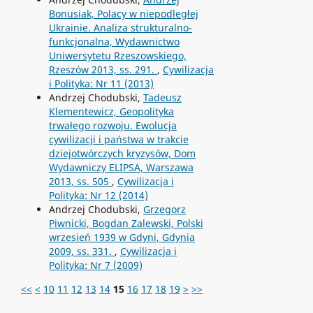
Bonusiak, Polacy w niepodległej
Ukrainie. Analiza strukturalno-
funkcjonalna, Wydawnictwo
Uniwersytetu Rzeszowskiego,
Rzeszów 2013, ss. 291.
,
Cywilizacja
i Polityka: Nr 11 (2013)
Andrzej Chodubski,
Tadeusz
Klementewicz, Geopolityka
trwałego rozwoju. Ewolucja
cywilizacji i państwa w trakcie
dziejotwórczych kryzysów, Dom
Wydawniczy ELIPSA, Warszawa
2013, ss. 505
,
Cywilizacja i
Polityka: Nr 12 (2014)
Andrzej Chodubski,
Grzegorz
Piwnicki, Bogdan Zalewski, Polski
wrzesień 1939 w Gdyni, Gdynia
2009, ss. 331.
,
Cywilizacja i
Polityka: Nr 7 (2009)
<<
<
10
11
12
13
14
15
16
17
18
19
>
>>