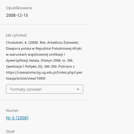
Opublikowane
2008-12-15
Jak cytować
Chodubski, A. (2008). Ree. Arkadiusz Żukowski,
Diaspora polska w Republice Południowej Afryki
w warunkach współczesnej unifikacji i
dywersyfikacji świata, Olsztyn 2008, ss. 396.
Cywilizacja I Polityka
, (6), 346–350. Pobrano z
https://czasopisma.bg.ug.edu.pl/index.php/cywi
lizacja/article/view/10905
Formaty cytowań
Numer
Nr 6 (2008)
Dział