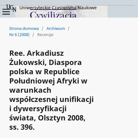
Uniwersyteckie Czasopisma Naukowe
Strona domowa
/
Archiwum
/
Nr 6 (2008)
/
Recenzje
Ree. Arkadiusz
Żukowski, Diaspora
polska w Republice
Południowej Afryki w
warunkach
współczesnej unifikacji
i dywersyfikacji
świata, Olsztyn 2008,
ss. 396.