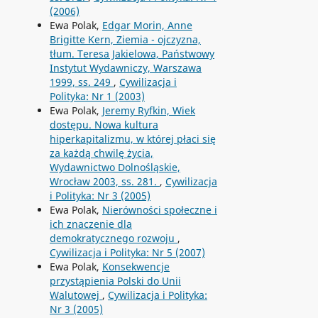
(2006)
Ewa Polak,
Edgar Morin, Anne
Brigitte Kern, Ziemia - ojczyzna,
tłum. Teresa Jakielowa, Państwowy
Instytut Wydawniczy, Warszawa
1999, ss. 249
,
Cywilizacja i
Polityka: Nr 1 (2003)
Ewa Polak,
Jeremy Ryfkin, Wiek
dostępu. Nowa kultura
hiperkapitalizmu, w której płaci się
za każdą chwilę życia,
Wydawnictwo Dolnośląskie,
Wrocław 2003, ss. 281.
,
Cywilizacja
i Polityka: Nr 3 (2005)
Ewa Polak,
Nierówności społeczne i
ich znaczenie dla
demokratycznego rozwoju
,
Cywilizacja i Polityka: Nr 5 (2007)
Ewa Polak,
Konsekwencje
przystąpienia Polski do Unii
Walutowej
,
Cywilizacja i Polityka:
Nr 3 (2005)