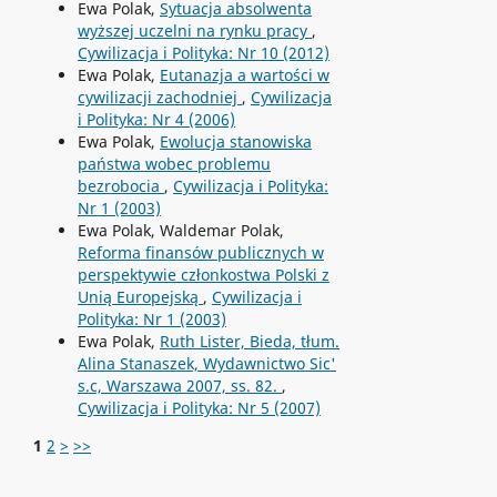
Ewa Polak,
Sytuacja absolwenta
wyższej uczelni na rynku pracy
,
Cywilizacja i Polityka: Nr 10 (2012)
Ewa Polak,
Eutanazja a wartości w
cywilizacji zachodniej
,
Cywilizacja
i Polityka: Nr 4 (2006)
Ewa Polak,
Ewolucja stanowiska
państwa wobec problemu
bezrobocia
,
Cywilizacja i Polityka:
Nr 1 (2003)
Ewa Polak, Waldemar Polak,
Reforma finansów publicznych w
perspektywie członkostwa Polski z
Unią Europejską
,
Cywilizacja i
Polityka: Nr 1 (2003)
Ewa Polak,
Ruth Lister, Bieda, tłum.
Alina Stanaszek, Wydawnictwo Sic'
s.c, Warszawa 2007, ss. 82.
,
Cywilizacja i Polityka: Nr 5 (2007)
1
2
>
>>