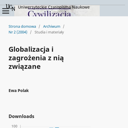
Uniwersyteckie Czasopisma Naukowe
Strona domowa
/
Archiwum
/
Nr 2 (2004)
/
Studia i materiały
Globalizacja i
zagrożenia z nią
związane
Ewa Polak
Downloads