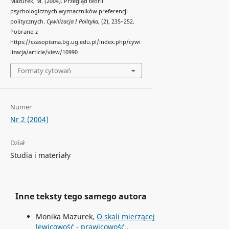
Mazurek, M. (2004). Przegląd teorii
psychologicznych wyznaczników preferencji
politycznych.
Cywilizacja I Polityka
, (2), 235–252.
Pobrano z
https://czasopisma.bg.ug.edu.pl/index.php/cywi
lizacja/article/view/10990
Formaty cytowań
Numer
Nr 2 (2004)
Dział
Studia i materiały
Inne teksty tego samego autora
Monika Mazurek,
O skali mierzącej
lewicowość - prawicowość
,