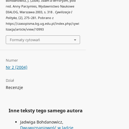
Bohdanowicz, J. (2004). Islam a terroryzm, pod
red. Anny Parzymies, Wydawnictwo Naukowe
DIALOG, Warszawa 2003, s. 318 .
Cywilizacja I
Polityka
, (2), 275–281. Pobrano z
https://czasopisma.bg.ug.edu.pl/index.php/cywi
lizacja/article/view/10993
Formaty cytowań
Numer
Nr 2 (2004)
Dział
Recenzje
Inne teksty tego samego autora
Jadwiga Bohdanowicz,
Dwuwyznaniowość w ladzie