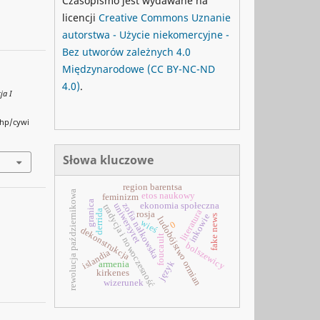
Czasopismo jest wydawane na
licencji
Creative Commons
Uznanie
autorstwa - Użycie niekomercyjne -
Bez utworów zależnych 4.0
Międzynarodowe
(CC BY-NC-ND
4.0)
.
ja I
php/cywi
Słowa kluczowe
region barentsa
rewolucja październikowa
etos naukowy
feminizm
granica
ekonomia społeczna
uniwersytet
zofia nałkowska
tradycja i nowoczesność
literatura
derrida
rosja
inkowie
fake news
ludobójstwo ormian
wieś
0
dekonstrukcja
foucault
bolszewicy
islandia
język
armenia
kirkenes
wizerunek