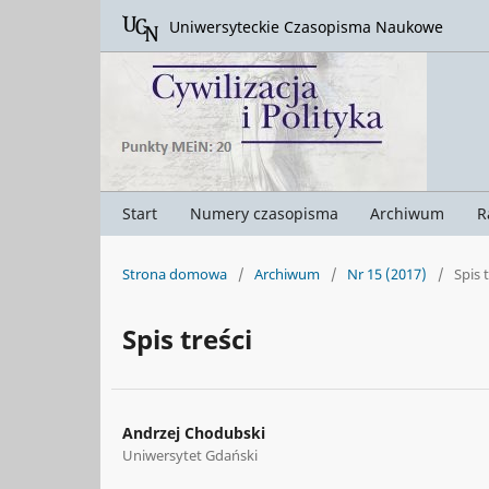
Uniwersyteckie Czasopisma Naukowe
Start
Numery czasopisma
Archiwum
R
Strona domowa
/
Archiwum
/
Nr 15 (2017)
/
Spis 
Spis treści
Andrzej Chodubski
Uniwersytet Gdański