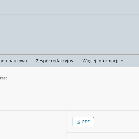
ada naukowa
Zespół redakcyjny
Więcej informacji
treści
PDF