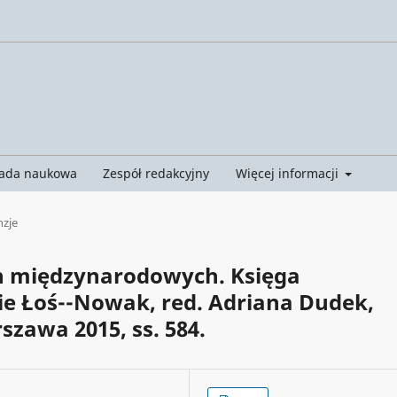
ada naukowa
Zespół redakcyjny
Więcej informacji
nzje
h międzynarodowych. Księga
e Łoś--Nowak, red. Adriana Dudek,
awa 2015, ss. 584.