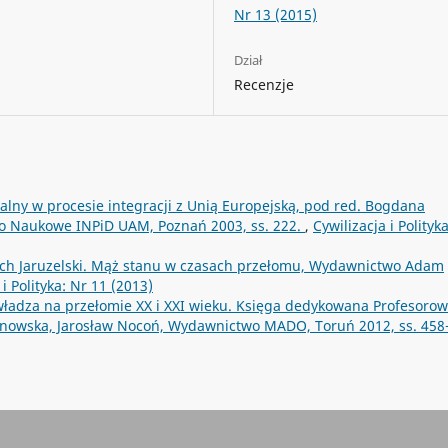
Nr 13 (2015)
Dział
Recenzje
ialny w procesie integracji z Unią Europejską, pod red. Bogdana
wo Naukowe INPiD UAM, Poznań 2003, ss. 222.
,
Cywilizacja i Polityk
ch Jaruzelski. Mąż stanu w czasach przełomu, Wydawnictwo Adam
 i Polityka: Nr 11 (2013)
 władza na przełomie XX i XXI wieku. Księga dedykowana Profesorow
nowska, Jarosław Nocoń, Wydawnictwo MADO, Toruń 2012, ss. 458