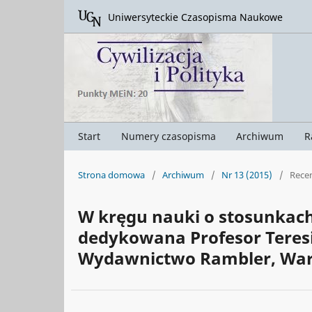
Uniwersyteckie Czasopisma Naukowe
Start
Numery czasopisma
Archiwum
R
Strona domowa
/
Archiwum
/
Nr 13 (2015)
/
Rece
W kręgu nauki o stosunkac
dedykowana Profesor Teresi
Wydawnictwo Rambler, Warsz