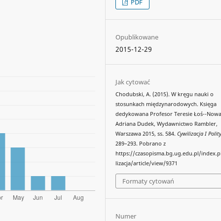
PDF
Opublikowane
2015-12-29
Jak cytować
Chodubski, A. (2015). W kręgu nauki o
stosunkach międzynarodowych. Księga
dedykowana Profesor Teresie Łoś--Nowa
Adriana Dudek, Wydawnictwo Rambler,
Warszawa 2015, ss. 584.
Cywilizacja I Polit
289–293. Pobrano z
https://czasopisma.bg.ug.edu.pl/index.
lizacja/article/view/9371
Formaty cytowań
Numer