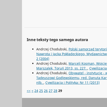
Inne teksty tego samego autora
Andrzej Chodubski,
Polski samorząd terytor
Nawrota i Jacka Pokładeckiego, Wydawnict
2 (2004)
Andrzej Chodubski,
Marceli Kosman, Wojcie
Marszalek, Toruń 2013, ss. 227.
,
Cywilizacja
Andrzej Chodubski,
Obywatel - instytucje -
Tadeuszowi Godlewskiemu, red. Danuta Kar
nlb.
,
Cywilizacja i Polityka: Nr 11 (2013)
<<
<
24
25
26
27
28
29