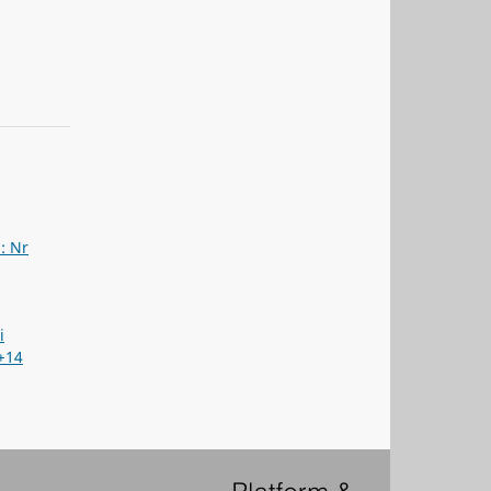
a: Nr
i
+14