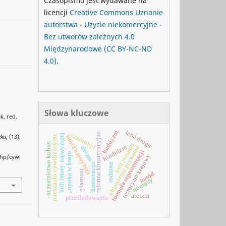
Czasopismo jest wydawane na
licencji
Creative Commons
Uznanie
autorstwa - Użycie niekomercyjne -
Bez utworów zależnych 4.0
Międzynarodowe
(CC BY-NC-ND
4.0)
.
Słowa kluczowe
k, red.
izba druga
buddyzm
czarnobyl
reforma konstytucyjna
kult istoty najwyższej
yka
, (13),
istota najwyższa
mieszanki cywilizacyjne
uczestnictwo kobiet
kult rozumu
hinduizm
objawienia prywatne
deizm
formuła reprezentacji
„opoka w kraju
terroryzm krajowy
php/cywi
rodzina
konwencja
głasnost
naród
neurozy
ateizm
prześladowania