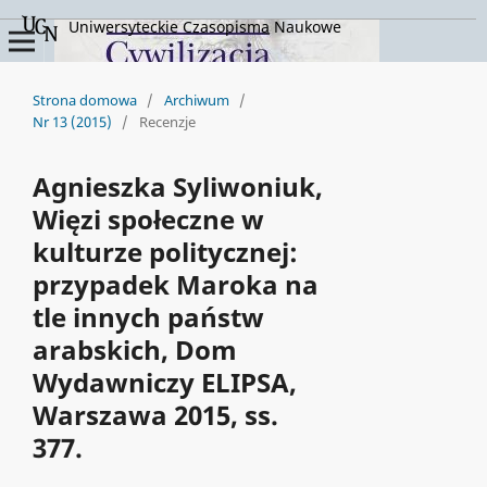
Uniwersyteckie Czasopisma Naukowe
Strona domowa
/
Archiwum
/
Nr 13 (2015)
/
Recenzje
Agnieszka Syliwoniuk,
Więzi społeczne w
kulturze politycznej:
przypadek Maroka na
tle innych państw
arabskich, Dom
Wydawniczy ELIPSA,
Warszawa 2015, ss.
377.