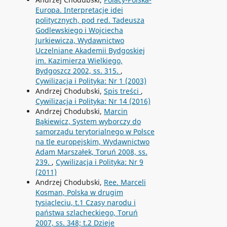
Europa. Interpretacje idei
politycznych, pod red. Tadeusza
Godlewskiego i Wojciecha
Jurkiewicza, Wydawnictwo
Uczelniane Akademii Bydgoskiej
im. Kazimierza Wielkiego,
Bydgoszcz 2002, ss. 315.
,
Cywilizacja i Polityka: Nr 1 (2003)
Andrzej Chodubski,
Spis treści
,
Cywilizacja i Polityka: Nr 14 (2016)
Andrzej Chodubski,
Marcin
Bąkiewicz, System wyborczy do
samorządu terytorialnego w Polsce
na tle europejskim, Wydawnictwo
Adam Marszałek, Toruń 2008, ss.
239.
,
Cywilizacja i Polityka: Nr 9
(2011)
Andrzej Chodubski,
Ree. Marceli
Kosman, Polska w drugim
tysiącleciu, t.1 Czasy narodu i
państwa szlacheckiego, Toruń
2007, ss. 348; t.2 Dzieje