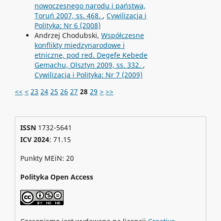
nowoczesnego narodu i państwa,
Toruń 2007, ss. 468.
,
Cywilizacja i
Polityka: Nr 6 (2008)
Andrzej Chodubski,
Współczesne
konflikty międzynarodowe i
etniczne, pod red. Degefe Kebede
Gemachu, Olsztyn 2009, ss. 332.
,
Cywilizacja i Polityka: Nr 7 (2009)
<<
<
23
24
25
26
27
28
29
>
>>
ISSN
1732-5641
ICV 2024
: 71.15
Punkty MEiN: 20
Polityka Open Access