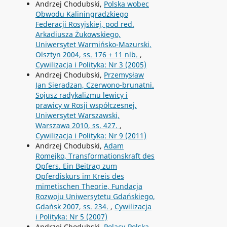
Andrzej Chodubski,
Polska wobec
Obwodu Kaliningradzkiego
Federacji Rosyjskiej, pod red.
Arkadiusza Żukowskiego,
Uniwersytet Warmińsko-Mazurski,
Olsztyn 2004, ss. 176 + 11 nlb.
,
Cywilizacja i Polityka: Nr 3 (2005)
Andrzej Chodubski,
Przemysław
Jan Sieradzan, Czerwono-brunatni.
Sojusz radykalizmu lewicy i
prawicy w Rosji współczesnej,
Uniwersytet Warszawski,
Warszawa 2010, ss. 427.
,
Cywilizacja i Polityka: Nr 9 (2011)
Andrzej Chodubski,
Adam
Romejko, Transformationskraft des
Opfers. Ein Beitrag zum
Opferdiskurs im Kreis des
mimetischen Theorie, Fundacja
Rozwoju Uniwersytetu Gdańskiego,
Gdańsk 2007, ss. 234.
,
Cywilizacja
i Polityka: Nr 5 (2007)
Andrzej Chodubski,
Polacy-Polska-