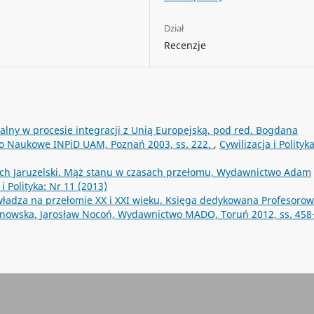
Dział
Recenzje
ialny w procesie integracji z Unią Europejską, pod red. Bogdana
wo Naukowe INPiD UAM, Poznań 2003, ss. 222.
,
Cywilizacja i Polityk
ch Jaruzelski. Mąż stanu w czasach przełomu, Wydawnictwo Adam
 i Polityka: Nr 11 (2013)
 władza na przełomie XX i XXI wieku. Księga dedykowana Profesorow
nowska, Jarosław Nocoń, Wydawnictwo MADO, Toruń 2012, ss. 458