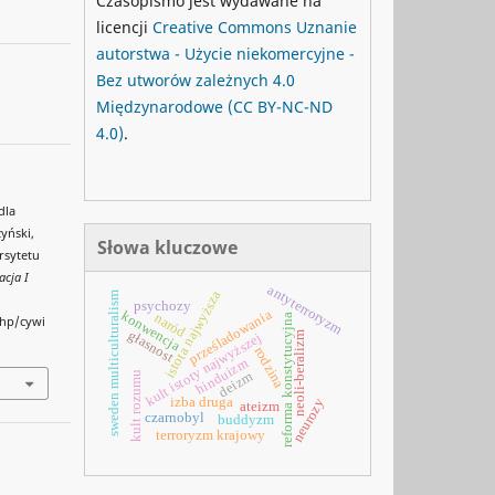
Czasopismo jest wydawane na
licencji
Creative Commons
Uznanie
autorstwa - Użycie niekomercyjne -
Bez utworów zależnych 4.0
Międzynarodowe
(CC BY-NC-ND
4.0)
.
dla
yński,
Słowa kluczowe
rsytetu
acja I
antyterroryzm
istota najwyższa
sweden multiculturalism
psychozy
prześladowania
konwencja
naród
reforma konstytucyjna
php/cywi
głasnost
neoli-beralizm
kult istoty najwyższej
rodzina
hinduizm
deizm
kult rozumu
izba druga
neurozy
ateizm
czarnobyl
buddyzm
terroryzm krajowy