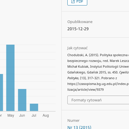
PDF
Opublikowane
2015-12-29
Jak cytować
Chodubski, A. (2015). Polityka społeczna 
bezpiecznego rozwoju, red. Marek Leszcz
Michał Kubiak, Instytut Politologii Uniwe
Gdańskiego, Gdańsk 2015, ss. 450.
Cywiliz
Polityka
, (13), 317–321. Pobrano z
https://czasopisma.bg.ug.edu.pl/index.
lizacja/article/view/9379
Formaty cytowań
Numer
Nr 13 (2015)