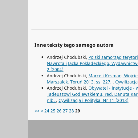
Inne teksty tego samego autora
Andrzej Chodubski,
Polski samorząd terytor
Nawrota i Jacka Pokładeckiego, Wydawnict
2 (2004)
Andrzej Chodubski,
Marceli Kosman, Wojcie
Marszalek, Toruń 2013, ss. 227.
,
Cywilizacja
Andrzej Chodubski,
Obywatel - instytucje -
Tadeuszowi Godlewskiemu, red. Danuta Kar
nlb.
,
Cywilizacja i Polityka: Nr 11 (2013)
<<
<
24
25
26
27
28
29