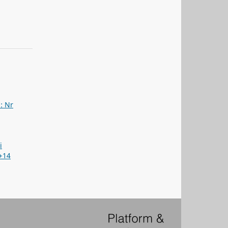
a: Nr
i
+14