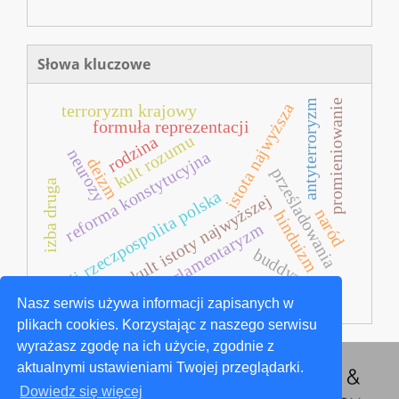
Słowa kluczowe
promieniowanie
antyterroryzm
istota najwyższa
terroryzm krajowy
formuła reprezentacji
kult rozumu
rodzina
neurozy
reforma konstytucyjna
deizm
prześladowania
izba druga
ii rzeczpospolita polska
kult istoty najwyższej
naród
hinduizm
parlamentaryzm
buddyzm
głasnost
Nasz serwis używa informacji zapisanych w
plikach cookies. Korzystając z naszego serwisu
wyrażasz zgodę na ich użycie, zgodnie z
aktualnymi ustawieniami Twojej przeglądarki.
Dowiedz się więcej