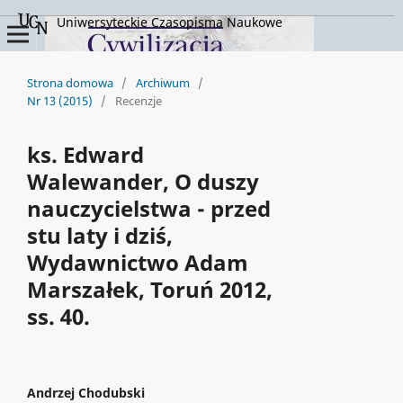
Uniwersyteckie Czasopisma Naukowe
Strona domowa
/
Archiwum
/
Nr 13 (2015)
/
Recenzje
ks. Edward
Walewander, O duszy
nauczycielstwa - przed
stu laty i dziś,
Wydawnictwo Adam
Marszałek, Toruń 2012,
ss. 40.
Andrzej Chodubski