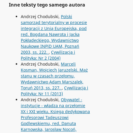
Inne teksty tego samego autora
Andrzej Chodubski,
Polski
samorząd terytorialny w procesie
integracji z Unią Europejską, pod
red. Bogdana Nawrota i Jacka
Pokładeckiego, Wydawnictwo
Naukowe INPiD UAM, Poznań
2003, ss. 222.
,
Cywilizacja i
Polityka: Nr 2 (2004)
Andrzej Chodubski,
Marceli
Kosman, Wojciech Jaruzelski. Mąż
stanu w czasach przełomu,
Wydawnictwo Adam Marszalek,
Toruń 2013, ss. 227.
,
Cywilizacja i
Polityka: Nr 11 (2013)
Andrzej Chodubski,
Obywatel -
instytucje - władza na przełomie
XX i XXI wieku. Księga dedykowana
Profesorowi Tadeuszowi
Godlewskiemu, red. Danuta
Karnowska, Jarosław Nocoń,