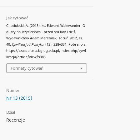
Jak cytować
Chodubski, A. (2015). ks. Edward Walewander, O
duszy nauczycielstwa - przed stu laty i dziś,
Wydawnictwo Adam Marszałek, Toruń 2012, ss.
40.
Cywilizacja I Polityka
, (13), 328–331. Pobrano z
https://czasopisma.bg.ug.edu.pl/index.php/cywi
lizacja/article/view/9383
Formaty cytowań
Numer
Nr 13 (2015)
Dział
Recenzje