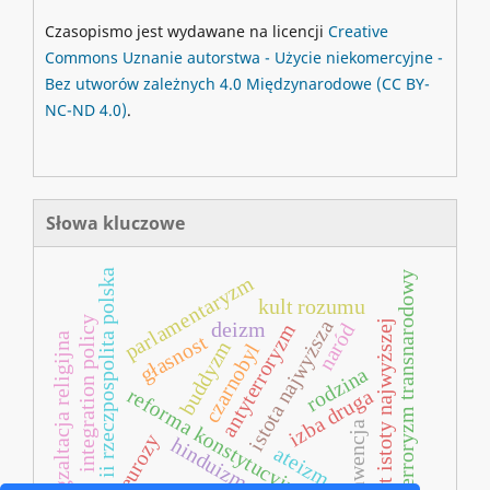
Czasopismo jest wydawane na licencji
Creative
Commons
Uznanie autorstwa - Użycie niekomercyjne -
Bez utworów zależnych 4.0 Międzynarodowe
(CC BY-
NC-ND 4.0)
.
Słowa kluczowe
ii rzeczpospolita polska
terroryzm transnarodowy
parlamentaryzm
kult rozumu
integration policy
istota najwyższa
kult istoty najwyższej
deizm
naród
antyterroryzm
egzaltacja religijna
głasnost
buddyzm
czarnobyl
rodzina
reforma konstytucyjna
izba druga
konwencja
neurozy
hinduizm
ateizm