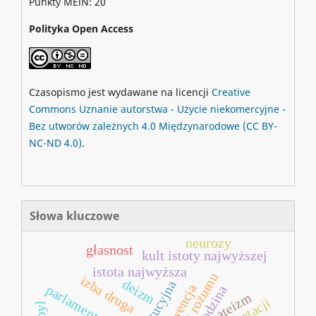
Punkty MEiN: 20
Polityka Open Access
Czasopismo jest wydawane na licencji
Creative
Commons
Uznanie autorstwa - Użycie niekomercyjne -
Bez utworów zależnych 4.0 Międzynarodowe
(CC BY-
NC-ND 4.0)
.
Słowa kluczowe
neurozy
głasnost
kult istoty najwyższej
istota najwyższa
kult rozumu
izba druga
deizm
konwencja
parlamentaryzm
rodzina
ateizm