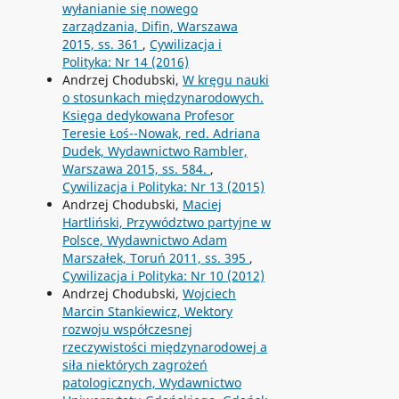
wyłanianie się nowego
zarządzania, Difin, Warszawa
2015, ss. 361
,
Cywilizacja i
Polityka: Nr 14 (2016)
Andrzej Chodubski,
W kręgu nauki
o stosunkach międzynarodowych.
Księga dedykowana Profesor
Teresie Łoś--Nowak, red. Adriana
Dudek, Wydawnictwo Rambler,
Warszawa 2015, ss. 584.
,
Cywilizacja i Polityka: Nr 13 (2015)
Andrzej Chodubski,
Maciej
Hartliński, Przywództwo partyjne w
Polsce, Wydawnictwo Adam
Marszałek, Toruń 2011, ss. 395
,
Cywilizacja i Polityka: Nr 10 (2012)
Andrzej Chodubski,
Wojciech
Marcin Stankiewicz, Wektory
rozwoju współczesnej
rzeczywistości międzynarodowej a
siła niektórych zagrożeń
patologicznych, Wydawnictwo