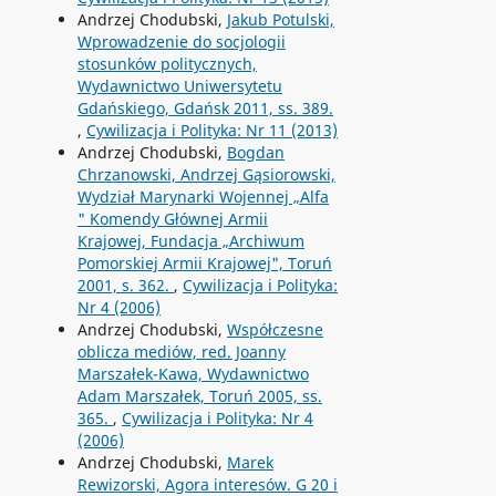
Andrzej Chodubski,
Jakub Potulski,
Wprowadzenie do socjologii
stosunków politycznych,
Wydawnictwo Uniwersytetu
Gdańskiego, Gdańsk 2011, ss. 389.
,
Cywilizacja i Polityka: Nr 11 (2013)
Andrzej Chodubski,
Bogdan
Chrzanowski, Andrzej Gąsiorowski,
Wydział Marynarki Wojennej „Alfa
" Komendy Głównej Armii
Krajowej, Fundacja „Archiwum
Pomorskiej Armii Krajowej", Toruń
2001, s. 362.
,
Cywilizacja i Polityka:
Nr 4 (2006)
Andrzej Chodubski,
Współczesne
oblicza mediów, red. Joanny
Marszałek-Kawa, Wydawnictwo
Adam Marszałek, Toruń 2005, ss.
365.
,
Cywilizacja i Polityka: Nr 4
(2006)
Andrzej Chodubski,
Marek
Rewizorski, Agora interesów. G 20 i