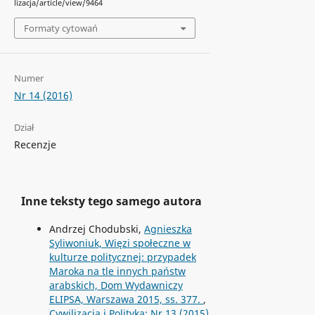
lizacja/article/view/9464
Formaty cytowań
Numer
Nr 14 (2016)
Dział
Recenzje
Inne teksty tego samego autora
Andrzej Chodubski,
Agnieszka
Syliwoniuk, Więzi społeczne w
kulturze politycznej: przypadek
Maroka na tle innych państw
arabskich, Dom Wydawniczy
ELIPSA, Warszawa 2015, ss. 377.
,
Cywilizacja i Polityka: Nr 13 (2015)