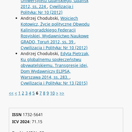
Uniwersytetu Gdańskiego, Gdańsk
2012, ss. 224
,
Cywilizacja i
Polityka: Nr 10 (2012)
Andrzej Chodubski,
Wojciech
Kotowicz, Życie polityczne Obwodu
Kaliningradzkiego Federacji
Rosyjskiej, Wydawnictwo Naukowe
GRADO, Toruń 2012, ss. 39
,
Cywilizacja i Polityka: Nr 10 (2012)
Andrzej Chodubski,
Edyta Pietrzak,
Ku globalnemu społeczeństwu
obywatelskiemu. Transgresje idei,
Dom Wydawniczy ELIPSA,
Warszawa 2014, ss. 283.
,
Cywilizacja i Polityka: Nr 13 (2015)
<<
<
1
2
3
4
5
6
7
8
9
10
>
>>
ISSN
1732-5641
ICV 2024
: 71.15