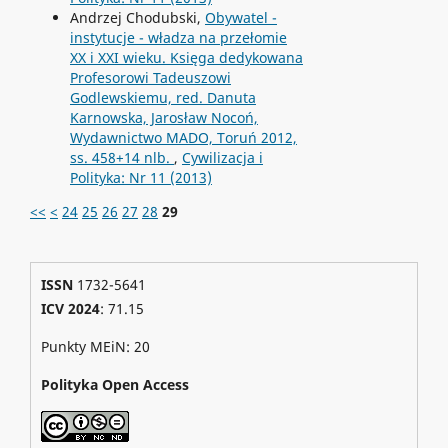
Andrzej Chodubski,
Obywatel -
instytucje - władza na przełomie
XX i XXI wieku. Księga dedykowana
Profesorowi Tadeuszowi
Godlewskiemu, red. Danuta
Karnowska, Jarosław Nocoń,
Wydawnictwo MADO, Toruń 2012,
ss. 458+14 nlb.
,
Cywilizacja i
Polityka: Nr 11 (2013)
<<
<
24
25
26
27
28
29
ISSN
1732-5641
ICV 2024
: 71.15
Punkty MEiN: 20
Polityka Open Access