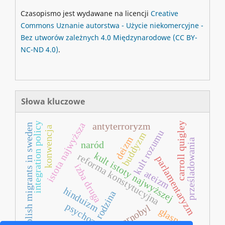
Czasopismo jest wydawane na licencji
Creative
Commons
Uznanie autorstwa - Użycie niekomercyjne -
Bez utworów zależnych 4.0 Międzynarodowe
(CC BY-
NC-ND 4.0)
.
Słowa kluczowe
istota najwyższa
integration policy
carroll quigley
antyterroryzm
polish migrants in sweden
konwencja
kult rozumu
buddyzm
deizm
prześladowania
naród
kult istoty najwyższej
reforma konstytucyjna
parlamentaryzm
izba druga
ateizm
hinduizm
rodzina
psychozy
czarnobyl
głasnost