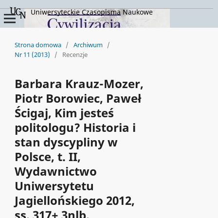
Uniwersyteckie Czasopisma Naukowe
Strona domowa
/
Archiwum
/
Nr 11 (2013)
/
Recenzje
Barbara Krauz-Mozer,
Piotr Borowiec, Paweł
Ścigaj, Kim jesteś
politologu? Historia i
stan dyscypliny w
Polsce, t. II,
Wydawnictwo
Uniwersytetu
Jagiellońskiego 2012,
ss. 317+ 3nlb.