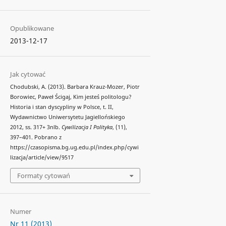
Opublikowane
2013-12-17
Jak cytować
Chodubski, A. (2013). Barbara Krauz-Mozer, Piotr
Borowiec, Paweł Ścigaj, Kim jesteś politologu?
Historia i stan dyscypliny w Polsce, t. II,
Wydawnictwo Uniwersytetu Jagiellońskiego
2012, ss. 317+ 3nlb.
Cywilizacja I Polityka
, (11),
397–401. Pobrano z
https://czasopisma.bg.ug.edu.pl/index.php/cywi
lizacja/article/view/9517
Formaty cytowań
Numer
Nr 11 (2013)