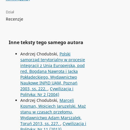
Dział
Recenzje
Inne teksty tego samego autora
Andrzej Chodubski,
Polski
samorząd terytorialny w procesie
integracji z Unią Europejską, pod
red. Bogdana Nawrota i Jacka
Pokładeckiego, Wydawnictwo
Naukowe INPiD UAM, Poznań
2003, ss. 222.
,
Cywilizacja i
Polityka: Nr 2 (2004)
Andrzej Chodubski,
Marceli
Kosman, Wojciech Jaruzelski. Mąż
stanu w czasach przełomu,
Wydawnictwo Adam Marszalek,
Toruń 2013, ss. 227.
,
Cywilizacja i
Polityka: Nr 11 (2013)