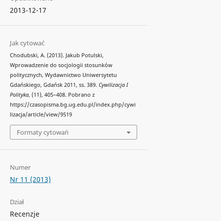
2013-12-17
Jak cytować
Chodubski, A. (2013). Jakub Potulski,
Wprowadzenie do socjologii stosunków
politycznych, Wydawnictwo Uniwersytetu
Gdańskiego, Gdańsk 2011, ss. 389.
Cywilizacja I
Polityka
, (11), 405–408. Pobrano z
https://czasopisma.bg.ug.edu.pl/index.php/cywi
lizacja/article/view/9519
Formaty cytowań
Numer
Nr 11 (2013)
Dział
Recenzje