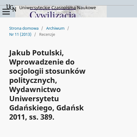
Uniwersyteckie Czasopisma Naukowe
Strona domowa
/
Archiwum
/
Nr 11 (2013)
/
Recenzje
Jakub Potulski,
Wprowadzenie do
socjologii stosunków
politycznych,
Wydawnictwo
Uniwersytetu
Gdańskiego, Gdańsk
2011, ss. 389.