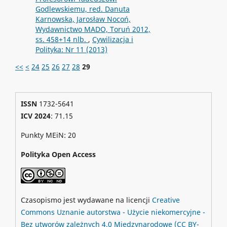
Godlewskiemu, red. Danuta
Karnowska, Jarosław Nocoń,
Wydawnictwo MADO, Toruń 2012,
ss. 458+14 nlb.
,
Cywilizacja i
Polityka: Nr 11 (2013)
<<
<
24
25
26
27
28
29
ISSN
1732-5641
ICV 2024
: 71.15
Punkty MEiN: 20
Polityka Open Access
Czasopismo jest wydawane na licencji
Creative
Commons
Uznanie autorstwa - Użycie niekomercyjne -
Bez utworów zależnych 4.0 Międzynarodowe
(CC BY-