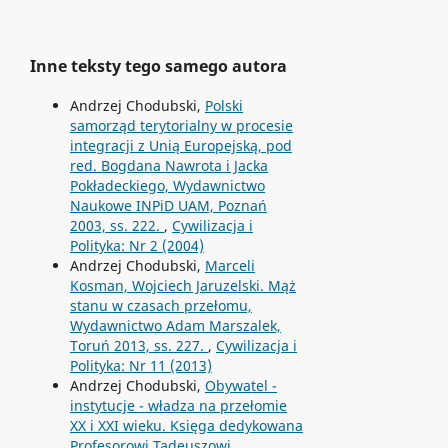
Inne teksty tego samego autora
Andrzej Chodubski,
Polski
samorząd terytorialny w procesie
integracji z Unią Europejską, pod
red. Bogdana Nawrota i Jacka
Pokładeckiego, Wydawnictwo
Naukowe INPiD UAM, Poznań
2003, ss. 222.
,
Cywilizacja i
Polityka: Nr 2 (2004)
Andrzej Chodubski,
Marceli
Kosman, Wojciech Jaruzelski. Mąż
stanu w czasach przełomu,
Wydawnictwo Adam Marszalek,
Toruń 2013, ss. 227.
,
Cywilizacja i
Polityka: Nr 11 (2013)
Andrzej Chodubski,
Obywatel -
instytucje - władza na przełomie
XX i XXI wieku. Księga dedykowana
Profesorowi Tadeuszowi