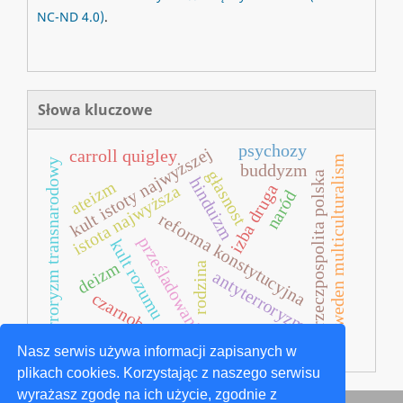
NC-ND 4.0)
.
Słowa kluczowe
psychozy
kult istoty najwyższej
carroll quigley
sweden multiculturalism
terroryzm transnarodowy
buddyzm
głasnost
ii rzeczpospolita polska
hinduizm
ateizm
izba druga
istota najwyższa
naród
reforma konstytucyjna
prześladowania
kult rozumu
deizm
rodzina
antyterroryzm
czarnobyl
neurozy
Nasz serwis używa informacji zapisanych w
plikach cookies. Korzystając z naszego serwisu
wyrażasz zgodę na ich użycie, zgodnie z