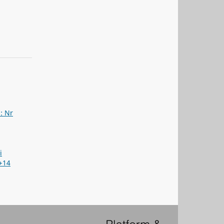
a: Nr
i
+14