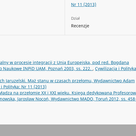
Nr 11 (2013)
Dział
Recenzje
ialny w procesie integracji z Unią Europejską, pod red. Bogdana
wo Naukowe INPiD UAM, Poznań 2003, ss. 222.
,
Cywilizacja i Polityk
ch Jaruzelski. Mąż stanu w czasach przełomu, Wydawnictwo Adam
 i Polityka: Nr 11 (2013)
 władza na przełomie XX i XXI wieku. Księga dedykowana Profesorow
nowska, Jarosław Nocoń, Wydawnictwo MADO, Toruń 2012, ss. 458