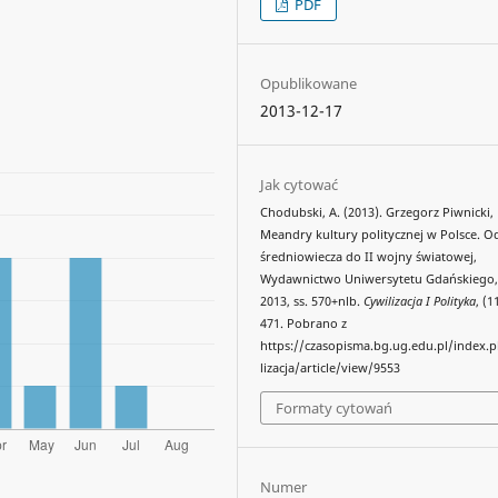
PDF
Opublikowane
2013-12-17
Jak cytować
Chodubski, A. (2013). Grzegorz Piwnicki,
Meandry kultury politycznej w Polsce. O
średniowiecza do II wojny światowej,
Wydawnictwo Uniwersytetu Gdańskiego
2013, ss. 570+nlb.
Cywilizacja I Polityka
, (1
471. Pobrano z
https://czasopisma.bg.ug.edu.pl/index.
lizacja/article/view/9553
Formaty cytowań
Numer