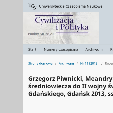
Uniwersyteckie Czasopisma Naukowe
Start
Numery czasopisma
Archiwum
R
Strona domowa
/
Archiwum
/
Nr 11 (2013)
/
Rece
Grzegorz Piwnicki, Meandry 
średniowiecza do II wojny
Gdańskiego, Gdańsk 2013, ss