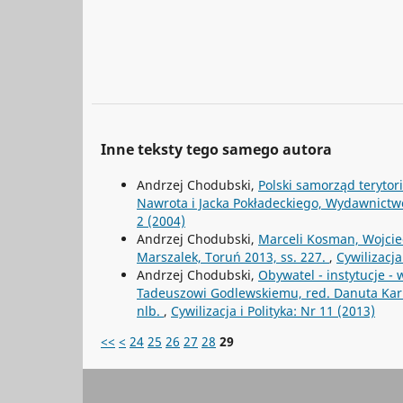
Inne teksty tego samego autora
Andrzej Chodubski,
Polski samorząd terytor
Nawrota i Jacka Pokładeckiego, Wydawnict
2 (2004)
Andrzej Chodubski,
Marceli Kosman, Wojcie
Marszalek, Toruń 2013, ss. 227.
,
Cywilizacja
Andrzej Chodubski,
Obywatel - instytucje -
Tadeuszowi Godlewskiemu, red. Danuta Kar
nlb.
,
Cywilizacja i Polityka: Nr 11 (2013)
<<
<
24
25
26
27
28
29