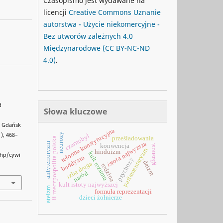
Czasopismo jest wydawane na
licencji
Creative Commons
Uznanie
autorstwa - Użycie niekomercyjne -
Bez utworów zależnych 4.0
Międzynarodowe
(CC BY-NC-ND
4.0)
.
d
Słowa kluczowe
, Gdańsk
reforma konstytucyjna
1), 468–
neurozy
czarnobyl
prześladowania
ii rzeczpospolita polska
istota najwyższa
antyterroryzm
konwencja
głasnost
parlamentaryzm
hinduizm
kult rozumu
php/cywi
buddyzm
psychozy
deizm
izba druga
rodzina
naród
kult istoty najwyższej
ateizm
formuła reprezentacji
dzieci żołnierze