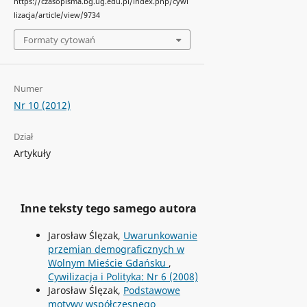
https://czasopisma.bg.ug.edu.pl/index.php/cywi
lizacja/article/view/9734
Formaty cytowań
Numer
Nr 10 (2012)
Dział
Artykuły
Inne teksty tego samego autora
Jarosław Ślęzak,
Uwarunkowanie
przemian demograficznych w
Wolnym Mieście Gdańsku
,
Cywilizacja i Polityka: Nr 6 (2008)
Jarosław Ślęzak,
Podstawowe
motywy współczesnego