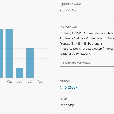
Opublikowane
2007-12-28
Jak cytować
Hofman, I. (2007). Sprawozdanie z Jubile
Profesora Andrzeja Chodubskiego.
Cywili
Polityka
, (5), 446–448. Pobrano z
https://czasopisma.bg.ug.edu.pl/index.
lizacja/article/view/9777
Formaty cytowań
Numer
Nr 5 (2007)
Dział
Recenzje