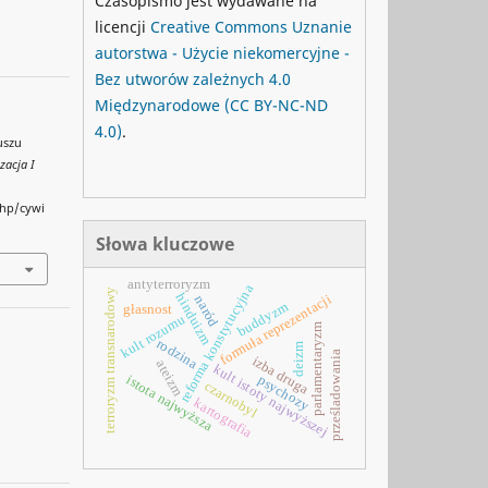
Czasopismo jest wydawane na
licencji
Creative Commons
Uznanie
autorstwa - Użycie niekomercyjne -
Bez utworów zależnych 4.0
Międzynarodowe
(CC BY-NC-ND
4.0)
.
uszu
zacja I
php/cywi
Słowa kluczowe
antyterroryzm
reforma konstytucyjna
terroryzm transnarodowy
hinduizm
formuła reprezentacji
naród
buddyzm
głasnost
kult rozumu
parlamentaryzm
rodzina
deizm
prześladowania
izba druga
ateizm
kult istoty najwyższej
psychozy
istota najwyższa
czarnobyl
kartografia