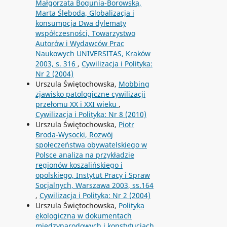
Małgorzata Bogunia-Borowską,
Marta Śleboda, Globalizacja i
konsumpcja Dwa dylematy
współczesności, Towarzystwo
Autorów i Wydawców Prac
Naukowych UNIVERSITAS, Kraków
2003, s. 316
,
Cywilizacja i Polityka:
Nr 2 (2004)
Urszula Świętochowska,
Mobbing
zjawisko patologiczne cywilizacji
przełomu XX i XXI wieku
,
Cywilizacja i Polityka: Nr 8 (2010)
Urszula Świętochowska,
Piotr
Broda-Wysocki, Rozwój
społeczeństwa obywatelskiego w
Polsce analiza na przykładzie
regionów koszalińskiego i
opolskiego, Instytut Pracy i Spraw
Socjalnych, Warszawa 2003, ss.164
,
Cywilizacja i Polityka: Nr 2 (2004)
Urszula Świętochowska,
Polityka
ekologiczna w dokumentach
międzynarodowych i konstytucjach