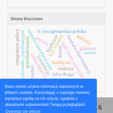
Słowa kluczowe
reforma konstytucyjna
ii rzeczpospolita polska
integration policy
mieszanki cywilizacyjne
neurozy
kult rozumu
formuła reprezentacji
hinduizm
ateizm
prześladowania
kult istoty najwyższej
głasnost
deizm
naród
istota najwyższa
konwencja
buddyzm
czarnobyl
rodzina
izba druga
antyterroryzm
Nasz serwis używa informacji zapisanych w
plikach cookies. Korzystając z naszego serwisu
wyrażasz zgodę na ich użycie, zgodnie z
aktualnymi ustawieniami Twojej przeglądarki.
Dowiedz się więcej