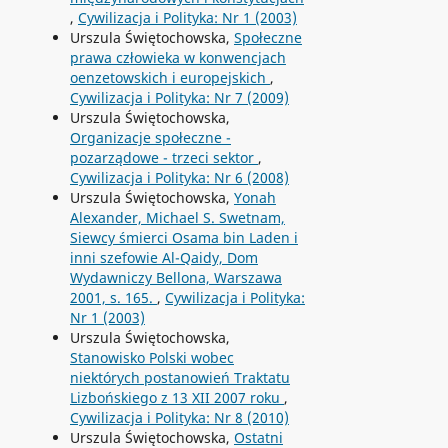
,
Cywilizacja i Polityka: Nr 1 (2003)
Urszula Świętochowska,
Społeczne
prawa człowieka w konwencjach
oenzetowskich i europejskich
,
Cywilizacja i Polityka: Nr 7 (2009)
Urszula Świętochowska,
Organizacje społeczne -
pozarządowe - trzeci sektor
,
Cywilizacja i Polityka: Nr 6 (2008)
Urszula Świętochowska,
Yonah
Alexander, Michael S. Swetnam,
Siewcy śmierci Osama bin Laden i
inni szefowie Al-Qaidy, Dom
Wydawniczy Bellona, Warszawa
2001, s. 165.
,
Cywilizacja i Polityka:
Nr 1 (2003)
Urszula Świętochowska,
Stanowisko Polski wobec
niektórych postanowień Traktatu
Lizbońskiego z 13 XII 2007 roku
,
Cywilizacja i Polityka: Nr 8 (2010)
Urszula Świętochowska,
Ostatni