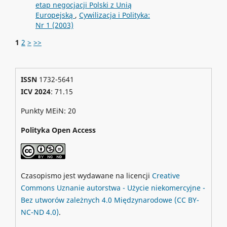
etap negocjacji Polski z Unią
Europejską
,
Cywilizacja i Polityka:
Nr 1 (2003)
1
2
>
>>
ISSN
1732-5641
ICV 2024
: 71.15
Punkty MEiN: 20
Polityka Open Access
Czasopismo jest wydawane na licencji
Creative
Commons
Uznanie autorstwa - Użycie niekomercyjne -
Bez utworów zależnych 4.0 Międzynarodowe
(CC BY-
NC-ND 4.0)
.