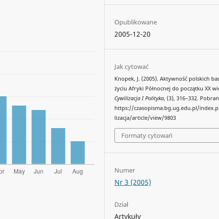
Opublikowane
2005-12-20
Jak cytować
Knopek, J. (2005). Aktywność polskich b
życiu Afryki Północnej do początku XX wi
Cywilizacja I Polityka
, (3), 316–332. Pobran
https://czasopisma.bg.ug.edu.pl/index.
lizacja/article/view/9803
Formaty cytowań
Numer
Nr 3 (2005)
Dział
Artykuły