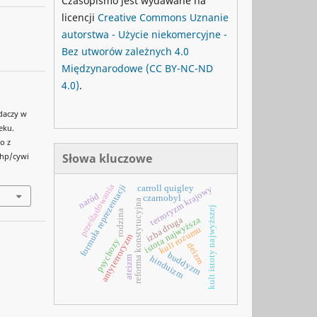
Czasopismo jest wydawane na
licencji
Creative Commons
Uznanie
autorstwa - Użycie niekomercyjne -
Bez utworów zależnych 4.0
Międzynarodowe
(CC BY-NC-ND
4.0)
.
adaczy w
eku.
o z
Słowa kluczowe
php/cywi
prześladowania
formuła reprezentacji
carroll quigley
terroryzm krajowy
naród
czarnobyl
reforma konstytucyjna
kult istoty najwyższej
rodzina
istota najwyższa
izba druga
kult rozumu
antyterroryzm
psychozy
deizm
buddyzm
hinduizm
ateizm