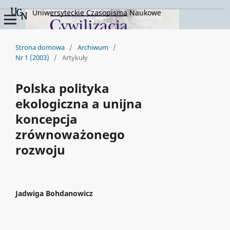
Uniwersyteckie Czasopisma Naukowe
Strona domowa
/
Archiwum
/
Nr 1 (2003)
/
Artykuły
Polska polityka
ekologiczna a unijna
koncepcja
zrównoważonego
rozwoju
Jadwiga Bohdanowicz