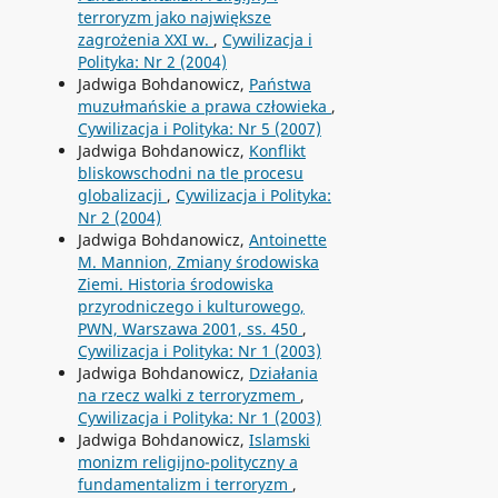
terroryzm jako największe
zagrożenia XXI w.
,
Cywilizacja i
Polityka: Nr 2 (2004)
Jadwiga Bohdanowicz,
Państwa
muzułmańskie a prawa człowieka
,
Cywilizacja i Polityka: Nr 5 (2007)
Jadwiga Bohdanowicz,
Konflikt
bliskowschodni na tle procesu
globalizacji
,
Cywilizacja i Polityka:
Nr 2 (2004)
Jadwiga Bohdanowicz,
Antoinette
M. Mannion, Zmiany środowiska
Ziemi. Historia środowiska
przyrodniczego i kulturowego,
PWN, Warszawa 2001, ss. 450
,
Cywilizacja i Polityka: Nr 1 (2003)
Jadwiga Bohdanowicz,
Działania
na rzecz walki z terroryzmem
,
Cywilizacja i Polityka: Nr 1 (2003)
Jadwiga Bohdanowicz,
Islamski
monizm religijno-polityczny a
fundamentalizm i terroryzm
,