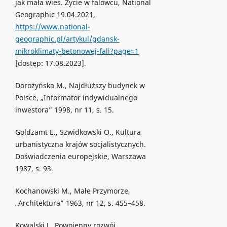
jak mała wieś. Życie w falowcu, National
Geographic 19.04.2021,
https://www.national-
geographic.pl/artykul/gdansk-
mikroklimaty-betonowej-fali?page=1
[dostęp: 17.08.2023].
Dorożyńska M., Najdłuższy budynek w
Polsce, „Informator indywidualnego
inwestora” 1998, nr 11, s. 15.
Goldzamt E., Szwidkowski O., Kultura
urbanistyczna krajów socjalistycznych.
Doświadczenia europejskie, Warszawa
1987, s. 93.
Kochanowski M., Małe Przymorze,
„Architektura” 1963, nr 12, s. 455–458.
Kowalski J., Powojenny rozwój