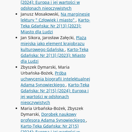
(2024): Europa i jej wartości w
odsłonach nieoczywistych
Janusz Mosakowski,
Na marginesie
lektury " Człowiek i miasto"
,
Karto-
Teka Gdańska: Nr 2(13) (2023):
Miasto dla Ludzi
Jan Sikora, Jarosław Załęcki,
Plaża
miejska jako element krajobrazu
kulturowego Gdańska
,
Karto-Teka
Gdańska: Nr 2(13) (2023): Miasto
dla Ludzi
Zbyszek Dymarski, Maria
Urbańska-Bożek,
Próba
uchwycenia biografii intelektualnej
Adama Synowieckiego
,
Karto-Teka
Gdańska: Nr 2(15) (2024): Europa i
jej wartości w odsłonach
nieoczywistych
Maria Urbańska-Bożek, Zbyszek
Dymarski,
Dorobek naukowy
profesora Adama Synowieckiego
,
Karto-Teka Gdańska: Nr 2(15)
(2024): Europa i jej wartości w