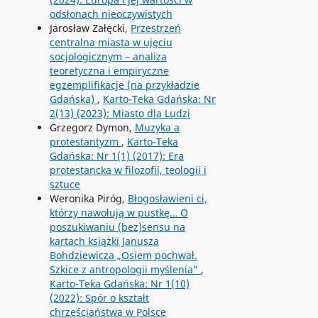
odsłonach nieoczywistych
Jarosław Załęcki,
Przestrzeń
centralna miasta w ujęciu
socjologicznym – analiza
teoretyczna i empiryczne
egzemplifikacje (na przykładzie
Gdańska)
,
Karto-Teka Gdańska: Nr
2(13) (2023): Miasto dla Ludzi
Grzegorz Dymon,
Muzyka a
protestantyzm
,
Karto-Teka
Gdańska: Nr 1(1) (2017): Era
protestancka w filozofii, teologii i
sztuce
Weronika Piróg,
Błogosławieni ci,
którzy nawołują w pustkę… O
poszukiwaniu (bez)sensu na
kartach książki Janusza
Bohdziewicza „Osiem pochwał.
Szkice z antropologii myślenia”
,
Karto-Teka Gdańska: Nr 1(10)
(2022): Spór o kształt
chrześciaństwa w Polsce