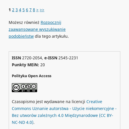
1
2
3
4
5
6
7
8
>
>>
Możesz również
Rozpocznij
zaawansowane wyszukiwanie
podobieństw
dla tego artykułu.
ISSN
2720-2054,
e-ISSN
2545-2231
Punkty MEiN:
20
Polityka Open Access
Czasopismo jest wydawane na licencji
Creative
Commons
Uznanie autorstwa - Użycie niekomercyjne -
Bez utworów zależnych 4.0 Międzynarodowe
(CC BY-
NC-ND 4.0)
.