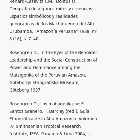
Renard-Casevitz F.M., Dollfus O.,
Geografía de algunos mitos y creencias:
Espacios simbólicos y realidades
geográficas de los Machiguenga del Alto
Urubamba, “Amazonía Peruana” 1988, nr
8 (16), s. 7−40.
Rosengren D., In the Eyes of the Beholder:
Leadership and the Social Construction of
Power and Dominance among the
Matsigenka of the Peruvian Amazon,
Göteborgs Etnografiska Museum,
Göteborg 1987.
Rosengren D., Los matsigenka, w: F.
Santos Granero, F. Barclay (red.), Guía
Etnográfica de la Alta Amazonía. Volumen
IV, Smithsonian Tropical Research
Institute, IFEA, Panamá & Lima 2004, s.