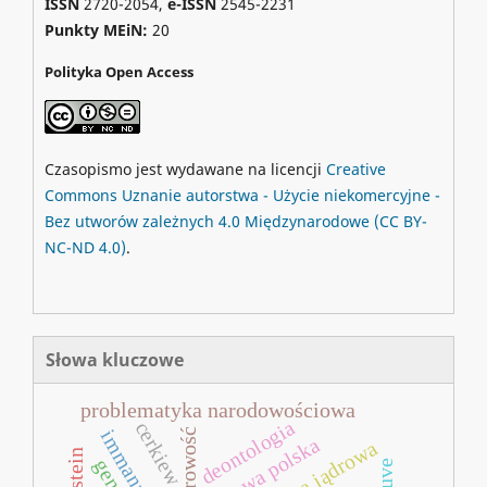
ISSN
2720-2054,
e-ISSN
2545-2231
Punkty MEiN:
20
Polityka Open Access
Czasopismo jest wydawane na licencji
Creative
Commons
Uznanie autorstwa - Użycie niekomercyjne -
Bez utworów zależnych 4.0 Międzynarodowe
(CC BY-
NC-ND 4.0)
.
Słowa kluczowe
problematyka narodowościowa
deontologia
cerkiew
sprawa polska
wojna jądrowa
struve