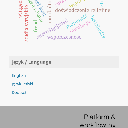
interkulturowość
immanuel kant
wittgenstein
geneza islamu
studia syryjskie
doświadczenie religijne
moralność
bertalanffy
interreligijność
rewolucja
freud
współczesność
Język / Language
English
Język Polski
Deutsch