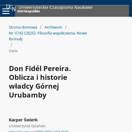
Uniwersyteckie Czasopisma Naukowe
Strona domowa
/
Archiwum
/
Nr 1(16) (2025): Filozofia współczesna. Nowe
formuły
/
Varia
Don Fidél Pereira.
Oblicza i historie
władcy Górnej
Urubamby
Kacper Świerk
Uniwersytet Gdański