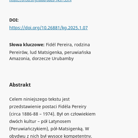
https://orcid.org/0000-0003-1457-557X
DOI:
https://doi.org/10.26881/kg.2025.1.07
Słowa kluczowe:
Fidél Pereira, rodzina
Pereirów, lud Matsigenka, peruwiańska
Amazonia, dorzecze Urubamby
Abstrakt
Celem niniejszego tekstu jest
przedstawienie postaci Fidéla Pereiry
(circa 1886-88 – 1974). Był on człowiekiem
dwóch kultur – pół Latynosem
(Peruwiańczykiem), pół-Matsigenką. W
obydwu z nich był wysoce kompetentny.