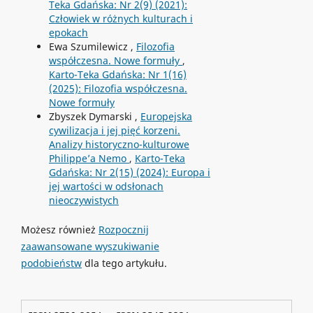
Teka Gdańska: Nr 2(9) (2021):
Człowiek w różnych kulturach i
epokach
Ewa Szumilewicz ,
Filozofia
współczesna. Nowe formuły
,
Karto-Teka Gdańska: Nr 1(16)
(2025): Filozofia współczesna.
Nowe formuły
Zbyszek Dymarski ,
Europejska
cywilizacja i jej pięć korzeni.
Analizy historyczno-kulturowe
Philippe’a Nemo
,
Karto-Teka
Gdańska: Nr 2(15) (2024): Europa i
jej wartości w odsłonach
nieoczywistych
Możesz również
Rozpocznij
zaawansowane wyszukiwanie
podobieństw
dla tego artykułu.