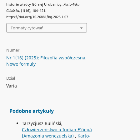
historie władcy Górnej Urubamby.
Karto-Teka
Gdańska
, (1(16), 104–121.
https://doi.org/10.26881/kg.2025.1.07
Formaty cytowań
Numer
Nr 1(16) (2025): Filozofia współczesna.
Nowe formuły
Dział
Varia
Podobne artykuły
Tarzycjusz Buliński,
Człowieczeństwo u Indian E’ñepá
(Amazonia wenezuelska)
,
Karto-